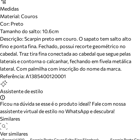
Medidas
Material
:
Couros
Cor
:
Preto
Tamanho do salto:
10.6cm
Descrição:
Scarpin preto em couro. O sapato tem salto alto
fino e ponta fina. Fechado, possui recorte geométrico no
cabedal. Traz tira fina conectada ao cabedal que segue pelas
laterais e contorna o calcanhar, fechando em fivela metálica
lateral. Com palmilha com inscrição do nome da marca.
Referência:
A1385400120001
Assistente de estilo
Ficou na dúvida se esse é o produto ideal? Fale com nossa
assistente virtual de estilo no WhatsApp e descubra!
Similares
Ver similares
o Essencial 100
Scarpin Preto Couro Salto Fino Slingback
Scarpin Preto Cou