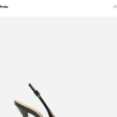
Meus pedidos
Preto
Acompanhe seus pedidos e solicite devoluções.