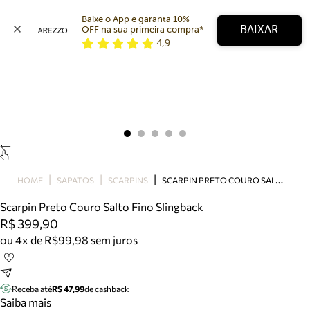
Baixe o App e garanta 10% 
BAIXAR
OFF na sua primeira compra* 
4,9
Arezzo
Favoritos
categorias sugeridas
Buscar produtos
Bota
Papete
Scarpin
Mocassim
Bolsa
S
CARPIN PRETO COURO SALTO FINO SLINGBACK
HOME
SAPATOS
SCARPINS
Sapatilha
Scarpin Preto Couro Salto Fino Slingback
Tamanco
R$ 399,90
Tênis
ou 4x de R$99,98 sem juros
Mule
Rasteira
Precisa de ajuda?
Tire dúvidas sobre pedidos, devoluções e mais.
Receba até
R$ 47,99
de cashback
Saiba mais