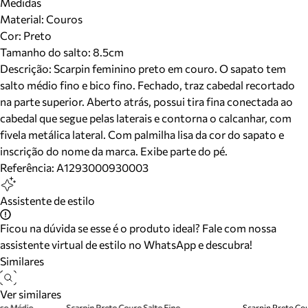
Medidas
Material
:
Couros
Cor
:
Preto
Tamanho do salto:
8.5cm
Descrição:
Scarpin feminino preto em couro. O sapato tem
salto médio fino e bico fino. Fechado, traz cabedal recortado
na parte superior. Aberto atrás, possui tira fina conectada ao
cabedal que segue pelas laterais e contorna o calcanhar, com
fivela metálica lateral. Com palmilha lisa da cor do sapato e
inscrição do nome da marca. Exibe parte do pé.
Referência:
A1293000930003
Assistente de estilo
Ficou na dúvida se esse é o produto ideal? Fale com nossa
assistente virtual de estilo no WhatsApp e descubra!
Similares
Ver similares
oco Médio
Scarpin Preto Couro Salto Fino
Scarpin Preto Cou