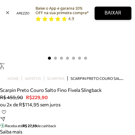
Baixe o App e garanta 10% 
BAIXAR
OFF na sua primeira compra* 
4,9
Arezzo
Favoritos
categorias sugeridas
Buscar produtos
Bota
Papete
Scarpin
Mocassim
Bolsa
S
CARPIN PRETO COURO SALTO FINO FIVELA SLINGBACK
HOME
SAPATOS
SCARPINS
Sapatilha
Scarpin Preto Couro Salto Fino Fivela Slingback
Tamanco
R$ 459,90
R$229,90
Tênis
ou 2x de R$114,95 sem juros
Mule
Rasteira
Precisa de ajuda?
Tire dúvidas sobre pedidos, devoluções e mais.
Receba até
R$ 27,59
de cashback
Saiba mais