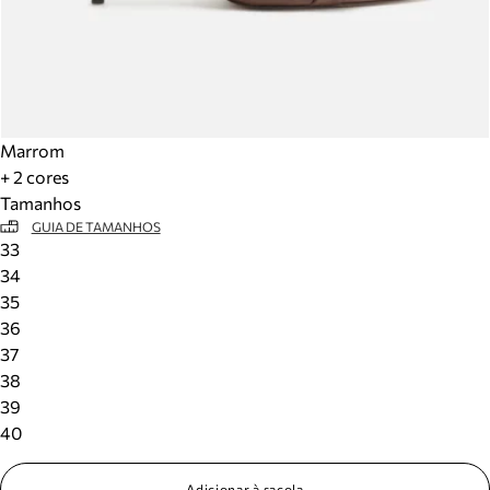
Marrom
+ 2 cores
Tamanhos
GUIA DE TAMANHOS
33
34
35
36
37
38
39
40
Adicionar à sacola