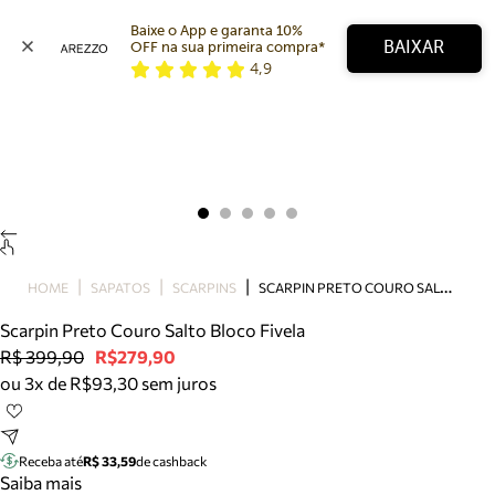
Baixe o App e garanta 10% 
BAIXAR
OFF na sua primeira compra* 
4,9
Arezzo
Favoritos
categorias sugeridas
Buscar produtos
Bota
Papete
Scarpin
Mocassim
Bolsa
S
CARPIN PRETO COURO SALTO BLOCO FIVELA
HOME
SAPATOS
SCARPINS
Sapatilha
Scarpin Preto Couro Salto Bloco Fivela
Tamanco
R$ 399,90
R$279,90
Tênis
ou 3x de R$93,30 sem juros
Mule
Rasteira
Precisa de ajuda?
Tire dúvidas sobre pedidos, devoluções e mais.
Receba até
R$ 33,59
de cashback
Saiba mais