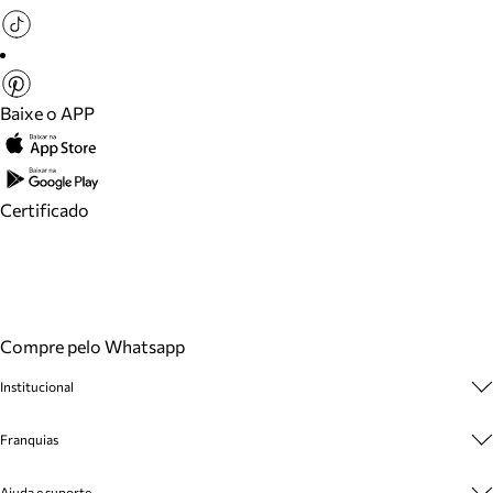
Baixe o APP
Certificado
Compre pelo Whatsapp
Institucional
Sobre A Marca
Franquias
Cashback
Trabalhe Conosco
Multimarcas
Ajuda e suporte