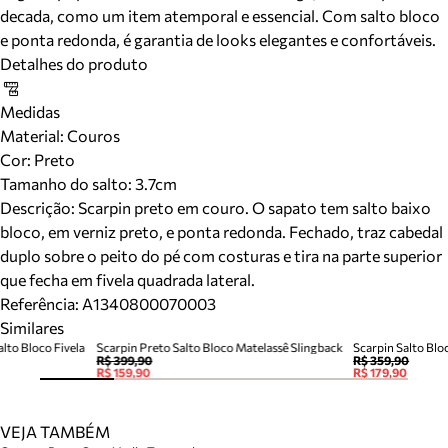
decada, como um item atemporal e essencial. Com salto bloco
e ponta redonda, é garantia de looks elegantes e confortáveis.
Detalhes do produto
Medidas
Material
:
Couros
Cor
:
Preto
Tamanho do salto:
3.7cm
Descrição:
Scarpin preto em couro. O sapato tem salto baixo
bloco, em verniz preto, e ponta redonda. Fechado, traz cabedal
duplo sobre o peito do pé com costuras e tira na parte superior
que fecha em fivela quadrada lateral.
Referência:
A1340800070003
Similares
lto Bloco Fivela
Scarpin Preto Salto Bloco Matelassê Slingback
Scarpin Salto Blo
R$ 399,90
R$ 359,90
R$ 159,90
R$ 179,90
VEJA TAMBÉM