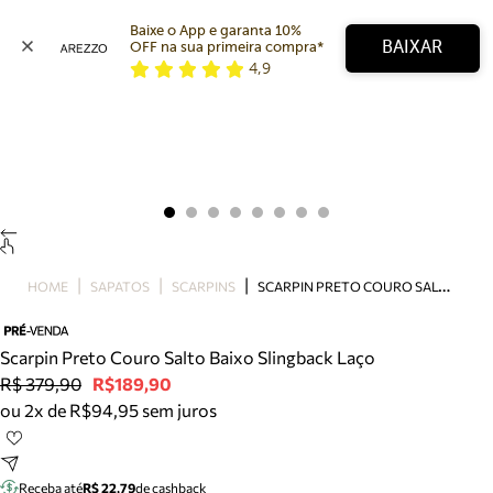
Baixe o App e garanta 10% 
BAIXAR
OFF na sua primeira compra* 
4,9
Arezzo
Favoritos
categorias sugeridas
Buscar produtos
Bota
Papete
Scarpin
Mocassim
Bolsa
S
CARPIN PRETO COURO SALTO BAIXO SLINGBACK LAÇO
HOME
SAPATOS
SCARPINS
Sapatilha
Tamanco
Tênis
Scarpin Preto Couro Salto Baixo Slingback Laço
Mule
R$ 379,90
R$189,90
Rasteira
ou 2x de R$94,95 sem juros
Precisa de ajuda?
Tire dúvidas sobre pedidos, devoluções e mais.
Receba até
R$ 22,79
de cashback