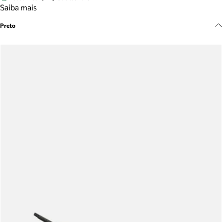
Meus pedidos
Saiba mais
Acompanhe seus pedidos e solicite devoluções.
Preto