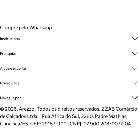
Compre pelo Whatsapp
Institucional
Sobre A Marca
Franquias
Cashback
Trabalhe Conosco
Multimarcas
Ajuda e suporte
Venda Corporativa
Plano de Negócio
Sustentabilidade
Seja Franqueado
Central de Atendimento
Privacidade
Mapa do Site
Cadastro
Benefícios
Entrega
Termos de Uso
Navegue por
Inverno
Meus Pedidos
Politica e Privacidade
Mundo Arezzo
Trocas e Devoluções
Sapatos
©
2026
, Arezzo. Todos os direitos reservados.
ZZAB Comércio
Cartão Presente
Bolsas
de Calçados Ltda. | Rua África do Sul, 2280. Padre Mathias,
Localizador de lojas
Scarpins
Cariacica/ES. CEP: 29157-900 | CNPJ: 07.900.208/0077-04
Sapatilhas