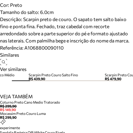
Cor
:
Preto
Tamanho do salto:
6.0cm
Descrição:
Scarpin preto de couro. O sapato tem salto baixo
fino e ponta fina. Fechado, traz cabedal com recorte
arredondado sobre a parte superior do pé e formato ajustado
nas laterais. Com palmilha bege e inscrição do nome da marca.
Referência:
A1068800090110
Similares
Ver similares
oco Médio
Scarpin Preto Couro Salto Fino
Scarpin Preto Cou
R$ 439,90
R$ 479,90
VEJA TAMBÉM
Coturno Preto Cano Medio Tratorado
R$ 299,90
R$ 149,90
Mocassim Preto Couro Luma
R$ 299,90
experimente
Sandalia Rasteira Off-White Couro Fivela