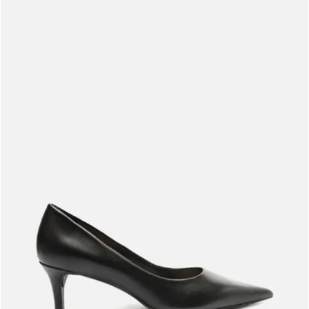
Meus pedidos
Acompanhe seus pedidos e solicite devoluções.