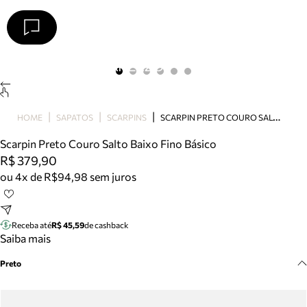
Arezzo
Favoritos
categorias sugeridas
Buscar produtos
Bota
S
CARPIN PRETO COURO SALTO BAIXO FINO BÁSICO
HOME
SAPATOS
SCARPINS
Papete
Scarpin
Scarpin Preto Couro Salto Baixo Fino Básico
Mocassim
R$ 379,90
Bolsa
ou 4x de R$94,98 sem juros
Sapatilha
Tamanco
Tênis
Receba até
R$ 45,59
de cashback
Mule
Saiba mais
Rasteira
Preto
Precisa de ajuda?
Tire dúvidas sobre pedidos, devoluções e mais.