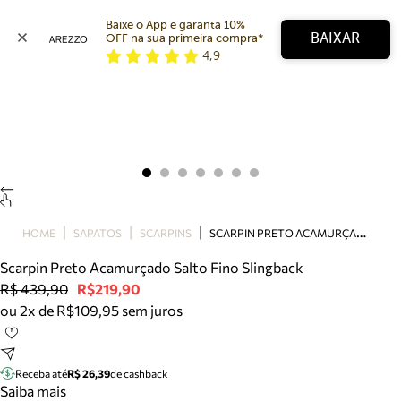
Baixe o App e garanta 10% 
BAIXAR
OFF na sua primeira compra* 
4,9
Arezzo
Favoritos
categorias sugeridas
Buscar produtos
Bota
Papete
Scarpin
Mocassim
Bolsa
S
CARPIN PRETO ACAMURÇADO SALTO FINO SLINGBACK
HOME
SAPATOS
SCARPINS
Sapatilha
Scarpin Preto Acamurçado Salto Fino Slingback
Tamanco
R$ 439,90
R$219,90
Tênis
ou 2x de R$109,95 sem juros
Mule
Rasteira
Precisa de ajuda?
Tire dúvidas sobre pedidos, devoluções e mais.
Receba até
R$ 26,39
de cashback
Saiba mais