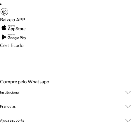
Baixe o APP
Certificado
Compre pelo Whatsapp
Institucional
Sobre A Marca
Franquias
Cashback
Trabalhe Conosco
Multimarcas
Ajuda e suporte
Venda Corporativa
Plano de Negócio
Sustentabilidade
Seja Franqueado
Central de Atendimento