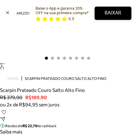
Baixe o App e garanta 10% 
BAIXAR
OFF na sua primeira compra* 
4,9
Arezzo
Favoritos
categorias sugeridas
Buscar produtos
Bota
Papete
Scarpin
Mocassim
Bolsa
HOME
SCARPIN PRATEADO COURO SALTO ALTO FINO
Sapatilha
Scarpin Prateado Couro Salto Alto Fino
Tamanco
R$ 379,90
R$189,90
Tênis
ou 2x de R$94,95 sem juros
Mule
Rasteira
Precisa de ajuda?
Tire dúvidas sobre pedidos, devoluções e mais.
Receba até
R$ 22,79
de cashback
Saiba mais