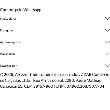
Compre pelo Whatsapp
Institucional
Sobre A Marca
Franquias
Cashback
Trabalhe Conosco
Multimarcas
Ajuda e suporte
Venda Corporativa
Plano de Negócio
Sustentabilidade
Seja Franqueado
Central de Atendimento
Privacidade
Mapa do Site
Cadastro
Benefícios
Entrega
Termos de Uso
Navegue por
Inverno
Meus Pedidos
Politica e Privacidade
Mundo Arezzo
Trocas e Devoluções
Sapatos
©
2026
, Arezzo. Todos os direitos reservados.
ZZAB Comércio
Cartão Presente
Bolsas
de Calçados Ltda. | Rua África do Sul, 2280. Padre Mathias,
Localizador de lojas
Scarpins
Cariacica/ES. CEP: 29157-900 | CNPJ: 07.900.208/0077-04
Sapatilhas
Mocassins
Tênis
Sandálias