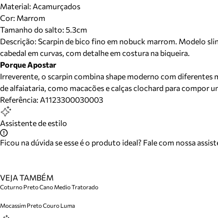
Material
:
Acamurçados
Cor
:
Marrom
Tamanho do salto:
5.3cm
Descrição:
Scarpin de bico fino em nobuck marrom. Modelo slin
cabedal em curvas, com detalhe em costura na biqueira.
Porque Apostar
Irreverente, o scarpin combina shape moderno com diferentes m
de alfaiataria, como macacões e calças clochard para compor 
Referência:
A1123300030003
Assistente de estilo
Ficou na dúvida se esse é o produto ideal? Fale com nossa assis
VEJA TAMBÉM
Coturno Preto Cano Medio Tratorado
Mocassim Preto Couro Luma