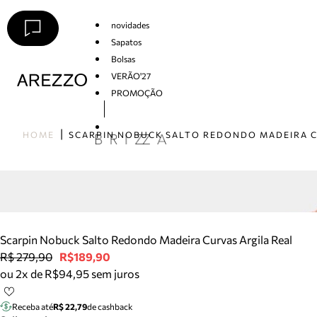
novidades
Sapatos
Bolsas
VERÃO'27
PROMOÇÃO
Arezzo
HOME
Scarpin Nobuck Salto Redondo Madeira Curvas Argila Real
R$ 279,90
R$189,90
ou 2x de R$94,95 sem juros
Receba até
R$ 22,79
de cashback