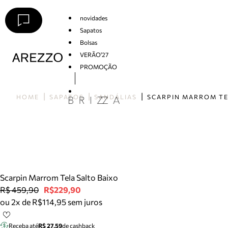
novidades
Sapatos
Bolsas
VERÃO'27
PROMOÇÃO
Arezzo
HOME
SAPATOS
SANDÁLIAS
Scarpin Marrom Tela Salto Baixo
R$ 459,90
R$229,90
ou 2x de R$114,95 sem juros
Receba até
R$ 27,59
de cashback