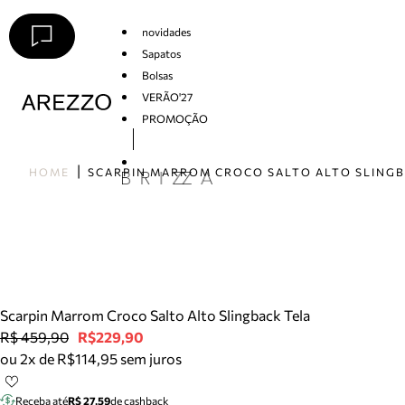
novidades
Sapatos
Bolsas
VERÃO'27
PROMOÇÃO
Arezzo
HOME
Scarpin Marrom Croco Salto Alto Slingback Tela
R$ 459,90
R$229,90
ou 2x de R$114,95 sem juros
Receba até
R$ 27,59
de cashback