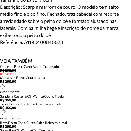
Descrição:
Scarpin marrom de couro. O modelo tem salto
médio fino e bico fino. Fechado, traz cabedal com recorte
arredondado sobre o peito do pé e formato ajustado nas
laterais. Com palmilha bege e inscrição do nome da marca,
exibe todo o peito do pé.
Referência:
A1190400840023
VEJA TAMBÉM
Coturno Preto Cano Medio Tratorado
R$ 299,90
R$ 149,90
Mocassim Preto Couro Luma
R$ 299,90
experimente
Sandalia Rasteira Off-White Couro Fivela
R$ 359,90
Tenis Branco Flatform Amarracao Preto
R$ 459,90
experimente
Bota Preta Cano Curto Salto Baixo Minimal
R$ 299,90
Sapatilha Off-White Cap Toe Laco