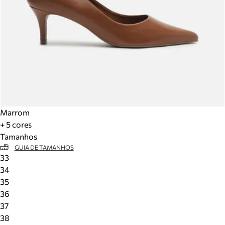
Marrom
+ 5 cores
Tamanhos
GUIA DE TAMANHOS
33
34
35
36
37
38