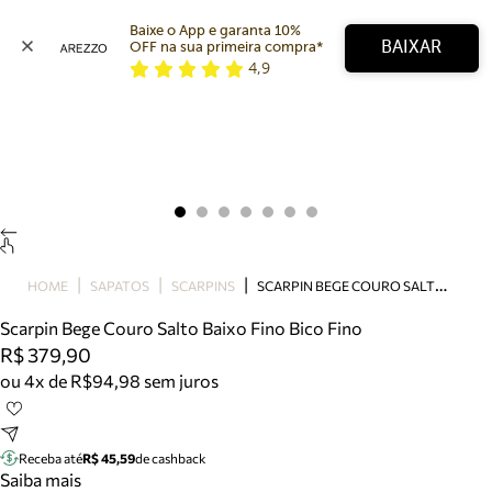
Baixe o App e garanta 10% 
BAIXAR
OFF na sua primeira compra* 
4,9
Arezzo
Favoritos
categorias sugeridas
Buscar produtos
Bota
Papete
Scarpin
Mocassim
Bolsa
S
CARPIN BEGE COURO SALTO BAIXO FINO BICO FINO
HOME
SAPATOS
SCARPINS
Sapatilha
Scarpin Bege Couro Salto Baixo Fino Bico Fino
Tamanco
R$ 379,90
Tênis
ou 4x de R$94,98 sem juros
Mule
Rasteira
Precisa de ajuda?
Tire dúvidas sobre pedidos, devoluções e mais.
Receba até
R$ 45,59
de cashback
Saiba mais