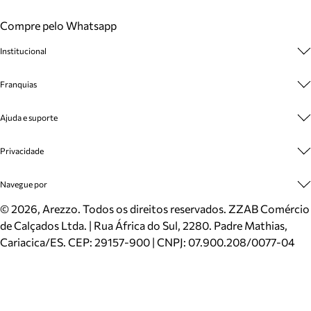
Compre pelo Whatsapp
Institucional
Sobre A Marca
Franquias
Cashback
Trabalhe Conosco
Multimarcas
Ajuda e suporte
Venda Corporativa
Plano de Negócio
Sustentabilidade
Seja Franqueado
Central de Atendimento
Privacidade
Mapa do Site
Cadastro
Benefícios
Entrega
Termos de Uso
Navegue por
Inverno
Meus Pedidos
Politica e Privacidade
Mundo Arezzo
Trocas e Devoluções
Sapatos
©
2026
, Arezzo. Todos os direitos reservados.
ZZAB Comércio
Cartão Presente
Bolsas
de Calçados Ltda. | Rua África do Sul, 2280. Padre Mathias,
Localizador de lojas
Scarpins
Cariacica/ES. CEP: 29157-900 | CNPJ: 07.900.208/0077-04
Sapatilhas
Mocassins
Tênis
Sandálias