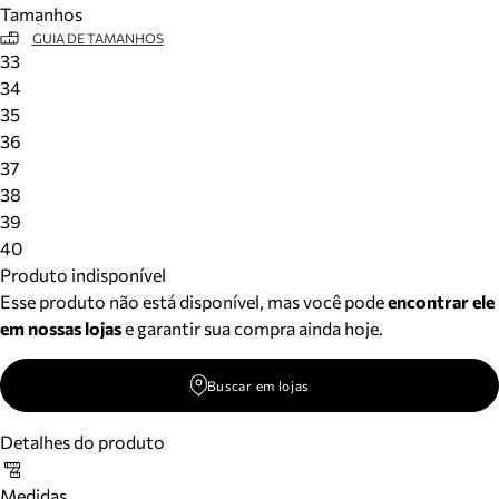
Tamanhos
Meus pedidos
GUIA DE TAMANHOS
Acompanhe seus pedidos e solicite devoluções.
33
34
35
36
37
38
39
40
Produto indisponível
Esse produto não está disponível, mas você pode
encontrar ele
em nossas lojas
e garantir sua compra ainda hoje.
Buscar em lojas
Detalhes do produto
Medidas