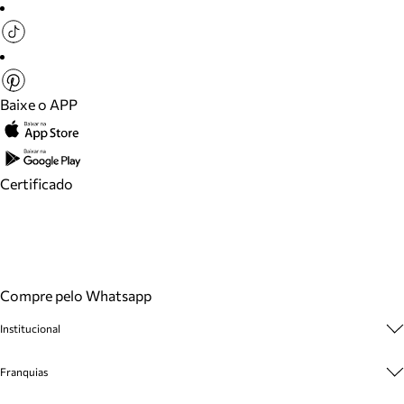
Baixe o APP
Certificado
Compre pelo Whatsapp
Institucional
Sobre A Marca
Franquias
Cashback
Trabalhe Conosco
Multimarcas