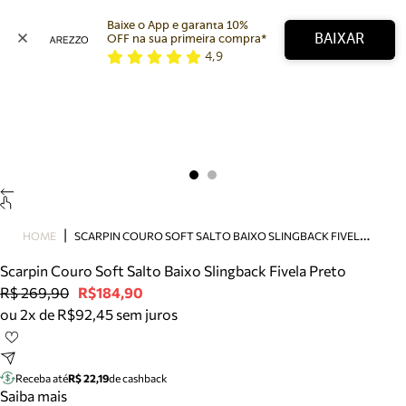
Baixe o App e garanta 10% 
BAIXAR
OFF na sua primeira compra* 
4,9
Arezzo
Favoritos
categorias sugeridas
Buscar produtos
Bota
Papete
Scarpin
Mocassim
Bolsa
S
CARPIN COURO SOFT SALTO BAIXO SLINGBACK FIVELA PRETO
HOME
Sapatilha
Scarpin Couro Soft Salto Baixo Slingback Fivela Preto
Tamanco
R$ 269,90
R$184,90
Tênis
ou 2x de R$92,45 sem juros
Mule
Rasteira
Precisa de ajuda?
Tire dúvidas sobre pedidos, devoluções e mais.
Receba até
R$ 22,19
de cashback
Saiba mais