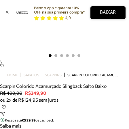
Baixe o App e garanta 10% 
BAIXAR
OFF na sua primeira compra* 
4,9
Arezzo
Favoritos
categorias sugeridas
Buscar produtos
Bota
Papete
Scarpin
Mocassim
Bolsa
S
CARPIN COLORIDO ACAMURÇADO SLINGBACK SALTO BAIXO
HOME
SAPATOS
SCARPINS
Sapatilha
Scarpin Colorido Acamurçado Slingback Salto Baixo
Tamanco
R$ 499,90
R$249,90
Tênis
ou 2x de R$124,95 sem juros
Mule
Rasteira
Precisa de ajuda?
Tire dúvidas sobre pedidos, devoluções e mais.
Receba até
R$ 29,99
de cashback
Saiba mais