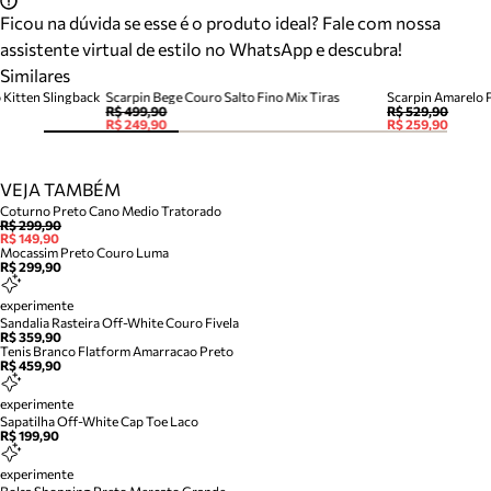
Ficou na dúvida se esse é o produto ideal? Fale com nossa
assistente virtual de estilo no WhatsApp e descubra!
Similares
 Kitten Slingback
Scarpin Bege Couro Salto Fino Mix Tiras
R$ 499,90
R$ 529,90
R$ 249,90
R$ 259,90
VEJA TAMBÉM
Coturno Preto Cano Medio Tratorado
R$ 299,90
R$ 149,90
Mocassim Preto Couro Luma
R$ 299,90
experimente
Sandalia Rasteira Off-White Couro Fivela
R$ 359,90
Tenis Branco Flatform Amarracao Preto
R$ 459,90
experimente
Sapatilha Off-White Cap Toe Laco
R$ 199,90
experimente