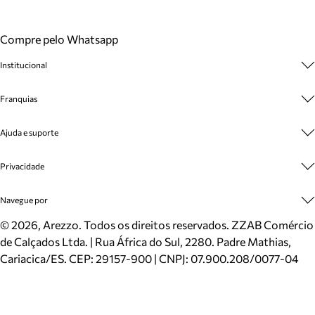
Compre pelo Whatsapp
Institucional
Sobre A Marca
Franquias
Cashback
Trabalhe Conosco
Multimarcas
Ajuda e suporte
Venda Corporativa
Plano de Negócio
Sustentabilidade
Seja Franqueado
Central de Atendimento
Privacidade
Mapa do Site
Cadastro
Benefícios
Entrega
Termos de Uso
Navegue por
Inverno
Meus Pedidos
Politica e Privacidade
Mundo Arezzo
Trocas e Devoluções
Sapatos
©
2026
, Arezzo. Todos os direitos reservados.
ZZAB Comércio
Cartão Presente
Bolsas
de Calçados Ltda. | Rua África do Sul, 2280. Padre Mathias,
Localizador de lojas
Scarpins
Cariacica/ES. CEP: 29157-900 | CNPJ: 07.900.208/0077-04
Sapatilhas
Mocassins
Tênis