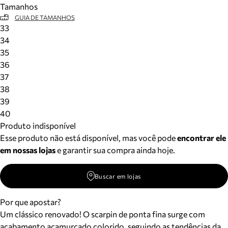
Tamanhos
Meus pedidos
GUIA DE TAMANHOS
Acompanhe seus pedidos e solicite devoluções.
33
34
35
36
37
38
39
40
Produto indisponível
Esse produto não está disponível, mas você pode
encontrar ele
em nossas lojas
e garantir sua compra ainda hoje.
Buscar em lojas
Por que apostar?
Um clássico renovado! O scarpin de ponta fina surge com
acabamento acamurçado colorido, seguindo as tendências da