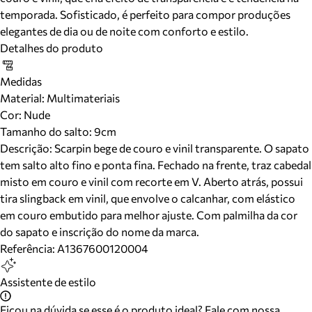
temporada. Sofisticado, é perfeito para compor produções
elegantes de dia ou de noite com conforto e estilo.
Detalhes do produto
Medidas
Material
:
Multimateriais
Cor
:
Nude
Tamanho do salto:
9cm
Descrição:
Scarpin bege de couro e vinil transparente. O sapato
tem salto alto fino e ponta fina. Fechado na frente, traz cabedal
misto em couro e vinil com recorte em V. Aberto atrás, possui
tira slingback em vinil, que envolve o calcanhar, com elástico
em couro embutido para melhor ajuste. Com palmilha da cor
do sapato e inscrição do nome da marca.
Referência:
A1367600120004
Assistente de estilo
Ficou na dúvida se esse é o produto ideal? Fale com nossa