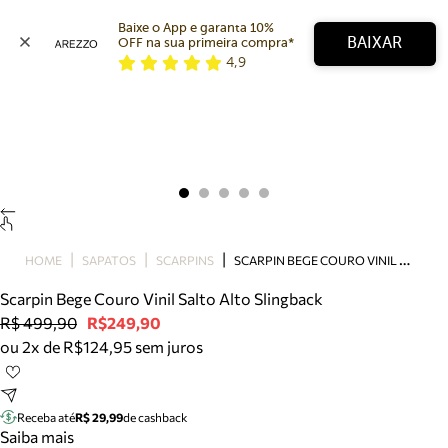
Baixe o App e garanta 10% 
BAIXAR
OFF na sua primeira compra* 
4,9
Arezzo
Favoritos
categorias sugeridas
Buscar produtos
Bota
Papete
Scarpin
Mocassim
Bolsa
S
CARPIN BEGE COURO VINIL SALTO ALTO SLINGBACK
HOME
SAPATOS
SCARPINS
Sapatilha
Scarpin Bege Couro Vinil Salto Alto Slingback
Tamanco
R$ 499,90
R$249,90
Tênis
ou 2x de R$124,95 sem juros
Mule
Rasteira
Precisa de ajuda?
Tire dúvidas sobre pedidos, devoluções e mais.
Receba até
R$ 29,99
de cashback
Saiba mais