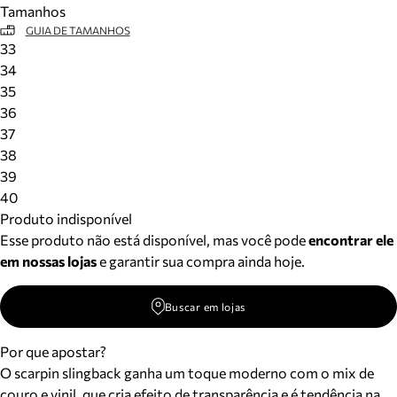
Tamanhos
Meus pedidos
GUIA DE TAMANHOS
Acompanhe seus pedidos e solicite devoluções.
33
34
35
36
37
38
39
40
Produto indisponível
Esse produto não está disponível, mas você pode
encontrar ele
em nossas lojas
e garantir sua compra ainda hoje.
Buscar em lojas
Por que apostar?
O scarpin slingback ganha um toque moderno com o mix de
couro e vinil, que cria efeito de transparência e é tendência na