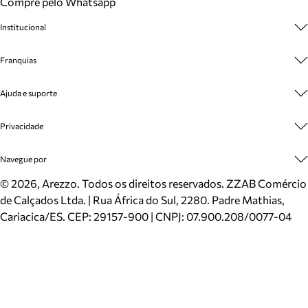
Compre pelo Whatsapp
Institucional
Sobre A Marca
Franquias
Cashback
Trabalhe Conosco
Multimarcas
Ajuda e suporte
Venda Corporativa
Plano de Negócio
Sustentabilidade
Seja Franqueado
Central de Atendimento
Privacidade
Mapa do Site
Cadastro
Benefícios
Entrega
Termos de Uso
Navegue por
Inverno
Meus Pedidos
Politica e Privacidade
Mundo Arezzo
Trocas e Devoluções
Sapatos
©
2026
, Arezzo. Todos os direitos reservados.
ZZAB Comércio
Cartão Presente
Bolsas
de Calçados Ltda. | Rua África do Sul, 2280. Padre Mathias,
Localizador de lojas
Scarpins
Cariacica/ES. CEP: 29157-900 | CNPJ: 07.900.208/0077-04
Sapatilhas
Mocassins
Tênis
Sandálias
Mules