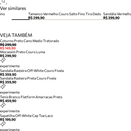
Ver similares
ino
Tamanco Vermelho Couro Salto Fino Tira Dedo
Sandália Vermelh
R$ 299,90
R$ 399,90
VEJA TAMBÉM
Coturno Preto Cano Medio Tratorado
R$ 299,90
R$ 149,90
Mocassim Preto Couro Luma
R$ 299,90
experimente
Sandalia Rasteira Off-White Couro Fivela
R$ 359,90
Sandalia Rasteira Preta Couro Fivela
R$ 359,90
experimente
Tenis Branco Flatform Amarracao Preto
R$ 459,90
experimente
Sapatilha Off-White Cap Toe Laco
R$ 199,90
experimente