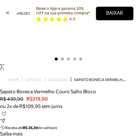
Baixe o App e garanta 10% 
BAIXAR
OFF na sua primeira compra* 
4,9
Arezzo
Favoritos
categorias sugeridas
Buscar produtos
Bota
Papete
Scarpin
Mocassim
Bolsa
S
APATO BONECA VERMELHO COURO SALTO BLOCO
HOME
SAPATOS
SANDÁLIAS
Sapatilha
Sapato Boneca Vermelho Couro Salto Bloco
Tamanco
R$ 439,90
R$219,90
Tênis
ou 2x de R$109,95 sem juros
Mule
Rasteira
Precisa de ajuda?
Tire dúvidas sobre pedidos, devoluções e mais.
Receba até
R$ 26,39
de cashback
Saiba mais