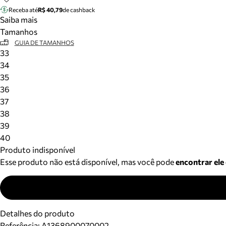
Receba até
R$ 40,79
de cashback
Saiba mais
Tamanhos
GUIA DE TAMANHOS
33
34
35
36
37
38
39
40
Produto indisponível
Esse produto não está disponível, mas você pode
encontrar ele
Detalhes do produto
Referência:
A1368900070002