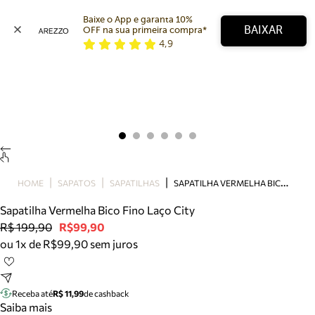
Baixe o App e garanta 10% 
BAIXAR
OFF na sua primeira compra* 
4,9
Arezzo
Favoritos
categorias sugeridas
Buscar produtos
Bota
Papete
Scarpin
Mocassim
Bolsa
S
APATILHA VERMELHA BICO FINO LAÇO CITY
HOME
SAPATOS
SAPATILHAS
Sapatilha
Sapatilha Vermelha Bico Fino Laço City
Tamanco
R$ 199,90
R$99,90
Tênis
ou 1x de R$99,90 sem juros
Mule
Rasteira
Precisa de ajuda?
Tire dúvidas sobre pedidos, devoluções e mais.
Receba até
R$ 11,99
de cashback
Saiba mais