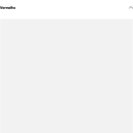
Meus pedidos
Vermelho
Acompanhe seus pedidos e solicite devoluções.