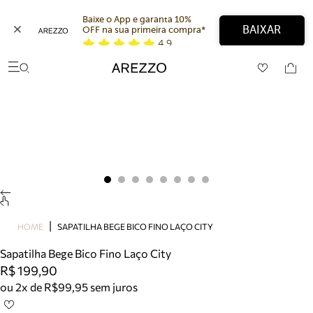
Baixe o App e garanta 10% 
BAIXAR
OFF na sua primeira compra* 
4,9
Arezzo
Favoritos
categorias sugeridas
Buscar produtos
Bota
Papete
Scarpin
Mocassim
Bolsa
Sapatilha
Tamanco
Tênis
HOME
SAPATILHA BEGE BICO FINO LAÇO CITY
Mule
Sapatilha Bege Bico Fino Laço City
Rasteira
R$ 199,90
Precisa de ajuda?
ou 2x de R$99,95 sem juros
Tire dúvidas sobre pedidos, devoluções e mais.