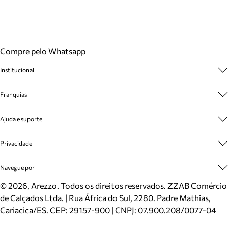
Compre pelo Whatsapp
Institucional
Sobre A Marca
Franquias
Cashback
Trabalhe Conosco
Multimarcas
Ajuda e suporte
Venda Corporativa
Plano de Negócio
Sustentabilidade
Seja Franqueado
Central de Atendimento
Privacidade
Mapa do Site
Cadastro
Benefícios
Entrega
Termos de Uso
Navegue por
Inverno
Meus Pedidos
Politica e Privacidade
Mundo Arezzo
Trocas e Devoluções
Sapatos
©
2026
, Arezzo. Todos os direitos reservados.
ZZAB Comércio
Cartão Presente
Bolsas
de Calçados Ltda. | Rua África do Sul, 2280. Padre Mathias,
Localizador de lojas
Scarpins
Cariacica/ES. CEP: 29157-900 | CNPJ: 07.900.208/0077-04
Sapatilhas