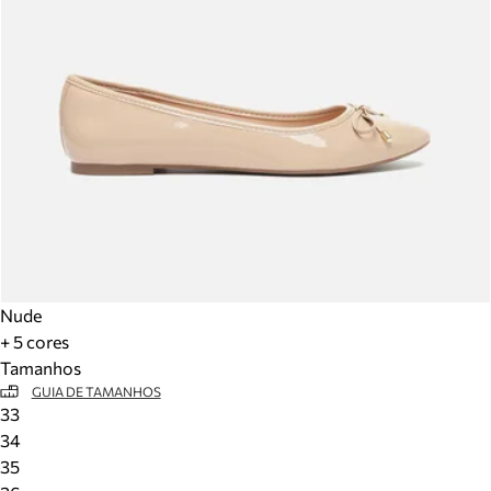
Nude
+ 5 cores
Tamanhos
GUIA DE TAMANHOS
33
34
35