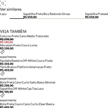
Ver similares
 Laço
Sapatilha Preta Bico Redondo Strass
Sapatilha Pratea
R$ 559,90
R$ 559,90
VEJA TAMBÉM
Coturno Preto Cano Medio Tratorado
R$ 299,90
R$ 149,90
Mocassim Preto Couro Luma
R$ 299,90
experimente
Sandalia Rasteira Off-White Couro Fivela
R$ 359,90
Tenis Branco Flatform Amarracao Preto
R$ 459,90
experimente
Bota Preta Cano Curto Salto Baixo Minimal
R$ 299,90
Sapatilha Off-White Cap Toe Laco
R$ 199,90
experimente
Bota Preta Couro Cano Curto Ziper Basica
R$ 499,90