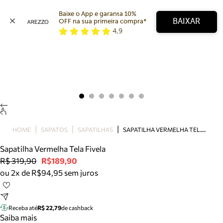
Baixe o App e garanta 10% 
BAIXAR
OFF na sua primeira compra* 
4,9
Arezzo
Favoritos
categorias sugeridas
Buscar produtos
Bota
Papete
Scarpin
Mocassim
Bolsa
S
APATILHA VERMELHA TELA FIVELA
HOME
SAPATOS
SAPATILHAS
Sapatilha
Sapatilha Vermelha Tela Fivela
Tamanco
R$ 319,90
R$189,90
Tênis
ou 2x de R$94,95 sem juros
Mule
Rasteira
Precisa de ajuda?
Tire dúvidas sobre pedidos, devoluções e mais.
Receba até
R$ 22,79
de cashback
Saiba mais