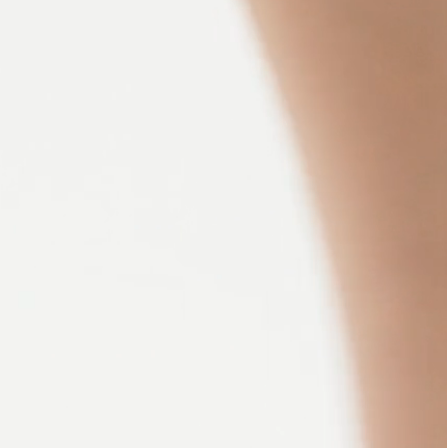
ajuda?
Tire dúvidas
sobre
pedidos,
devoluções e
mais.
Meus pedidos
Acompanhe
seus pedidos e
solicite
devoluções.