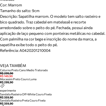
Cor
:
Marrom
Tamanho do salto:
9cm
Descrição:
Sapatilha marrom. O modelo tem salto rasteiro e
bico quadrado. Traz cabedal em matelassê e recorte
arredondado sobre o peito do pé. Fechada, possui ainda
aplicação de laço pequeno com ponteiras metálicas no cabedal.
Com palmilha na cor bege e inscrição do nome da marca, a
sapatilha exibe todo o peito do pé.
Referência:
A0420201210004
VEJA TAMBÉM
Coturno Preto Cano Medio Tratorado
R$ 299,90
R$ 149,90
Mocassim Preto Couro Luma
R$ 299,90
experimente
Sandalia Rasteira Off-White Couro Fivela
R$ 359,90
Sandalia Rasteira Preta Couro Fivela
R$ 359,90