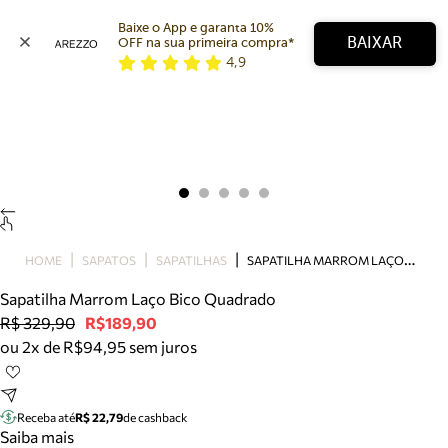
Baixe o App e garanta 10% 
BAIXAR
OFF na sua primeira compra* 
4,9
Arezzo
Favoritos
categorias sugeridas
Buscar produtos
Bota
Papete
Scarpin
Mocassim
Bolsa
S
APATILHA MARROM LAÇO BICO QUADRADO
HOME
SAPATOS
SAPATILHAS
Sapatilha
Sapatilha Marrom Laço Bico Quadrado
Tamanco
R$ 329,90
R$189,90
Tênis
ou 2x de R$94,95 sem juros
Mule
Rasteira
Precisa de ajuda?
Tire dúvidas sobre pedidos, devoluções e mais.
Receba até
R$ 22,79
de cashback
Saiba mais