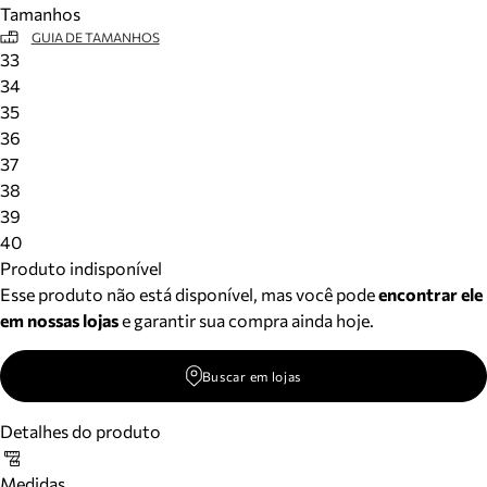
Tamanhos
Meus pedidos
GUIA DE TAMANHOS
Acompanhe seus pedidos e solicite devoluções.
33
34
35
36
37
38
39
40
Produto indisponível
Esse produto não está disponível, mas você pode
encontrar ele
em nossas lojas
e garantir sua compra ainda hoje.
Buscar em lojas
Detalhes do produto
Medidas