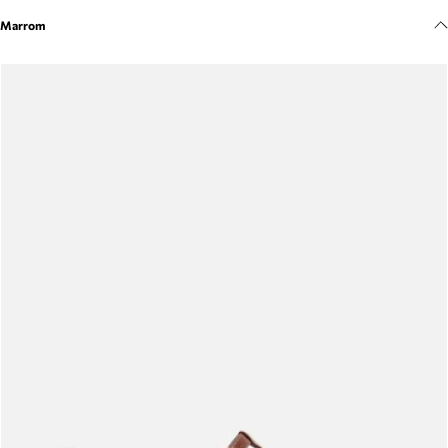
Meus pedidos
Marrom
Acompanhe seus pedidos e solicite devoluções.