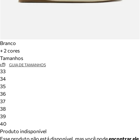
Branco
+ 2 cores
Tamanhos
GUIA DE TAMANHOS
33
34
35
36
37
38
39
40
Produto indisponível
Esse produto não está disponível, mas você pode
encontrar ele