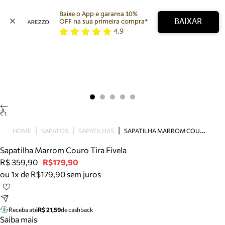
Baixe o App e garanta 10% 
BAIXAR
OFF na sua primeira compra* 
4,9
Arezzo
Favoritos
categorias sugeridas
Buscar produtos
Bota
Papete
Scarpin
Mocassim
Bolsa
S
APATILHA MARROM COURO TIRA FIVELA
HOME
SAPATOS
SAPATILHAS
Sapatilha
Sapatilha Marrom Couro Tira Fivela
Tamanco
R$ 359,90
R$179,90
Tênis
ou 1x de R$179,90 sem juros
Mule
Rasteira
Precisa de ajuda?
Tire dúvidas sobre pedidos, devoluções e mais.
Receba até
R$ 21,59
de cashback
Saiba mais