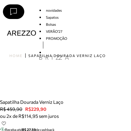
novidades
Sapatos
Bolsas
VERÃO'27
PROMOÇÃO
Arezzo
HOME
SAPATILHA DOURADA VERNIZ LAÇO
Sapatilha Dourada Verniz Laço
R$ 459,90
R$229,90
ou 2x de R$114,95 sem juros
Receba até
R$ 27,59
de cashback