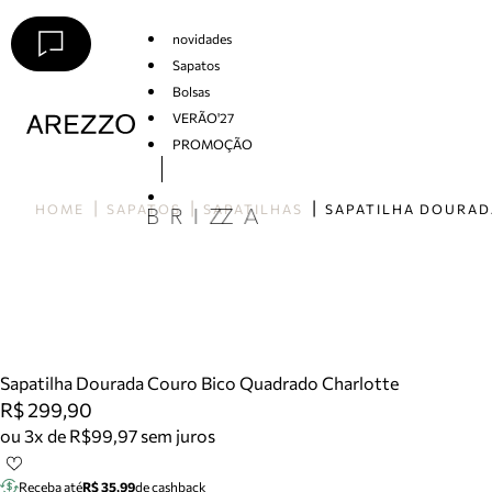
novidades
Sapatos
Bolsas
VERÃO'27
PROMOÇÃO
Arezzo
HOME
SAPATOS
SAPATILHAS
Sapatilha Dourada Couro Bico Quadrado Charlotte
R$ 299,90
ou 3x de R$99,97 sem juros
Receba até
R$ 35,99
de cashback