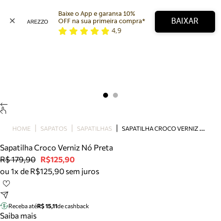
Baixe o App e garanta 10% 
BAIXAR
OFF na sua primeira compra* 
4,9
Arezzo
Favoritos
categorias sugeridas
Buscar produtos
Bota
Papete
Scarpin
Mocassim
Bolsa
S
APATILHA CROCO VERNIZ NÓ PRETA
HOME
SAPATOS
SAPATILHAS
Sapatilha
Sapatilha Croco Verniz Nó Preta
Tamanco
R$ 179,90
R$125,90
Tênis
ou 1x de R$125,90 sem juros
Mule
Rasteira
Precisa de ajuda?
Tire dúvidas sobre pedidos, devoluções e mais.
Receba até
R$ 15,11
de cashback
Saiba mais