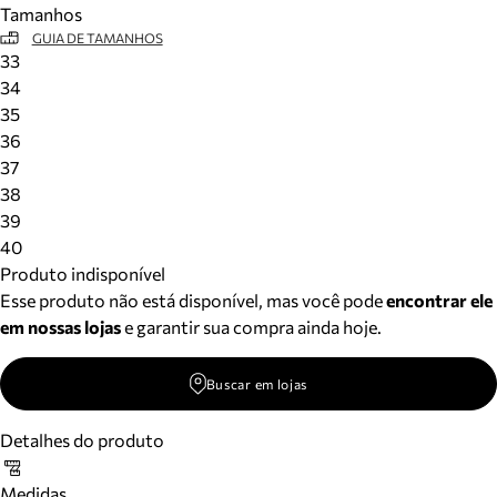
Tamanhos
Meus pedidos
GUIA DE TAMANHOS
Acompanhe seus pedidos e solicite devoluções.
33
34
35
36
37
38
39
40
Produto indisponível
Esse produto não está disponível, mas você pode
encontrar ele
em nossas lojas
e garantir sua compra ainda hoje.
Buscar em lojas
Detalhes do produto
Medidas