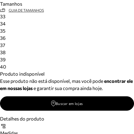
Tamanhos
Meus pedidos
GUIA DE TAMANHOS
Acompanhe seus pedidos e solicite devoluções.
33
34
35
36
37
38
39
40
Produto indisponível
Esse produto não está disponível, mas você pode
encontrar ele
em nossas lojas
e garantir sua compra ainda hoje.
Buscar em lojas
Detalhes do produto
Medidas