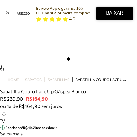
Baixe o App e garanta 10% 
BAIXAR
OFF na sua primeira compra* 
4,9
Arezzo
Favoritos
categorias sugeridas
Buscar produtos
Bota
Papete
Scarpin
Mocassim
Bolsa
S
APATILHA COURO LACE UP GÁSPEA BIANCO
HOME
SAPATOS
SAPATILHAS
Sapatilha
Sapatilha Couro Lace Up Gáspea Bianco
Tamanco
R$ 239,90
R$164,90
Tênis
ou 1x de R$164,90 sem juros
Mule
Rasteira
Precisa de ajuda?
Tire dúvidas sobre pedidos, devoluções e mais.
Receba até
R$ 19,79
de cashback
Saiba mais