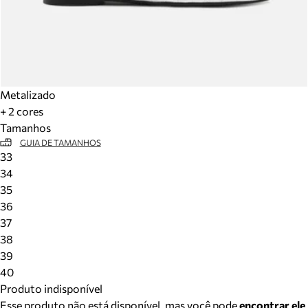
Metalizado
+ 2 cores
Tamanhos
GUIA DE TAMANHOS
33
34
35
36
37
38
39
40
Produto indisponível
Esse produto não está disponível, mas você pode
encontrar ele