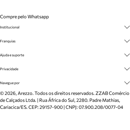
Compre pelo Whatsapp
Institucional
Sobre A Marca
Franquias
Cashback
Trabalhe Conosco
Multimarcas
Ajuda e suporte
Venda Corporativa
Plano de Negócio
Sustentabilidade
Seja Franqueado
Central de Atendimento
Privacidade
Mapa do Site
Cadastro
Benefícios
Entrega
Termos de Uso
Navegue por
Inverno
Meus Pedidos
Politica e Privacidade
Mundo Arezzo
Trocas e Devoluções
Sapatos
©
2026
, Arezzo. Todos os direitos reservados.
ZZAB Comércio
Cartão Presente
Bolsas
de Calçados Ltda. | Rua África do Sul, 2280. Padre Mathias,
Localizador de lojas
Scarpins
Cariacica/ES. CEP: 29157-900 | CNPJ: 07.900.208/0077-04
Sapatilhas
Mocassins
Tênis