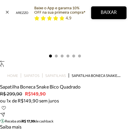
Baixe o App e garanta 10% 
BAIXAR
OFF na sua primeira compra* 
4,9
Arezzo
Favoritos
categorias sugeridas
Buscar produtos
Bota
Papete
Scarpin
Mocassim
Bolsa
S
APATILHA BONECA SNAKE BICO QUADRADO
HOME
SAPATOS
SAPATILHAS
Sapatilha
Sapatilha Boneca Snake Bico Quadrado
Tamanco
R$ 299,90
R$149,90
Tênis
ou 1x de R$149,90 sem juros
Mule
Rasteira
Precisa de ajuda?
Tire dúvidas sobre pedidos, devoluções e mais.
Receba até
R$ 17,99
de cashback
Saiba mais