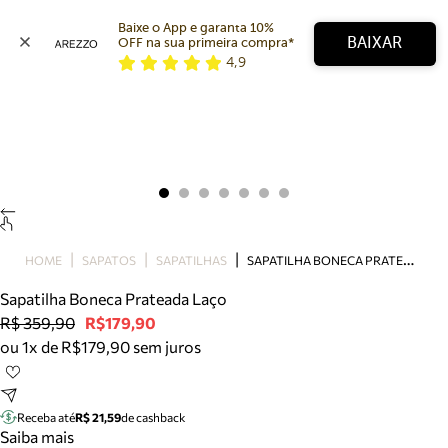
Baixe o App e garanta 10% 
BAIXAR
OFF na sua primeira compra* 
4,9
Arezzo
Favoritos
categorias sugeridas
Buscar produtos
Bota
Papete
Scarpin
Mocassim
Bolsa
S
APATILHA BONECA PRATEADA LAÇO
HOME
SAPATOS
SAPATILHAS
Sapatilha
Sapatilha Boneca Prateada Laço
Tamanco
R$ 359,90
R$179,90
Tênis
ou 1x de R$179,90 sem juros
Mule
Rasteira
Precisa de ajuda?
Tire dúvidas sobre pedidos, devoluções e mais.
Receba até
R$ 21,59
de cashback
Saiba mais