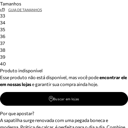
Tamanhos
Meus pedidos
GUIA DE TAMANHOS
Acompanhe seus pedidos e solicite devoluções.
33
34
35
36
37
38
39
40
Produto indisponível
Esse produto não está disponível, mas você pode
encontrar ele
em nossas lojas
e garantir sua compra ainda hoje.
Buscar em lojas
Por que apostar?
A sapatilha surge renovada com uma pegada boneca e
moderna. Prática de calçar, é perfeita para o dia a dia. Combine