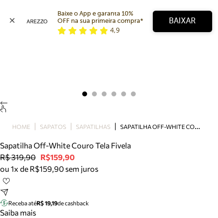
Baixe o App e garanta 10% 
BAIXAR
OFF na sua primeira compra* 
4,9
Arezzo
Favoritos
categorias sugeridas
Buscar produtos
Bota
Papete
Scarpin
Mocassim
Bolsa
S
APATILHA OFF-WHITE COURO TELA FIVELA
HOME
SAPATOS
SAPATILHAS
Sapatilha
Sapatilha Off-White Couro Tela Fivela
Tamanco
R$ 319,90
R$159,90
Tênis
ou 1x de R$159,90 sem juros
Mule
Rasteira
Precisa de ajuda?
Tire dúvidas sobre pedidos, devoluções e mais.
Receba até
R$ 19,19
de cashback
Saiba mais