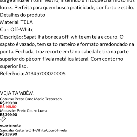
looks. Perfeita para quem busca praticidade, conforto e estilo.
Detalhes do produto
Material
:
TELA
Cor
:
Off-White
Descrição:
Sapatilha boneca off-white em tela e couro. O
sapato é vazado, tem salto rasteiro e formato arredondado na
ponta. Fechada, traz recorte em U no cabedal e tira na parte
superior do pé com fivela metálica lateral. Com contorno
superior liso.
Referência:
A1345700020005
VEJA TAMBÉM
Coturno Preto Cano Medio Tratorado
R$ 299,90
R$ 149,90
Mocassim Preto Couro Luma
R$ 299,90
experimente
Sandalia Rasteira Off-White Couro Fivela
R$ 359,90