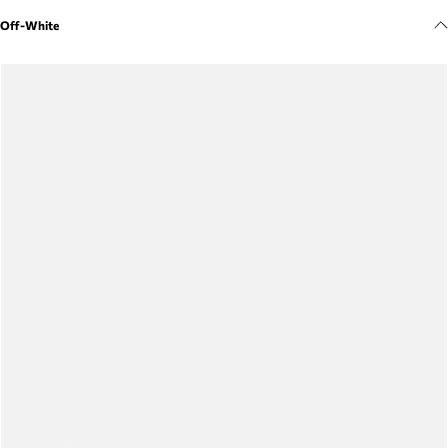
Meus pedidos
Off-White
Acompanhe seus pedidos e solicite devoluções.