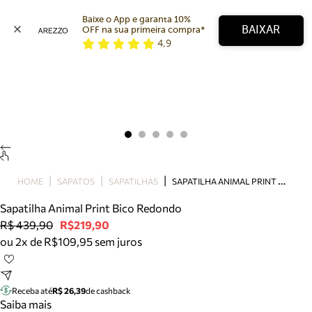
Baixe o App e garanta 10% 
BAIXAR
OFF na sua primeira compra* 
4,9
Arezzo
Favoritos
categorias sugeridas
Buscar produtos
Bota
Papete
Scarpin
Mocassim
Bolsa
S
APATILHA ANIMAL PRINT BICO REDONDO
HOME
SAPATOS
SAPATILHAS
Sapatilha
Sapatilha Animal Print Bico Redondo
Tamanco
R$ 439,90
R$219,90
Tênis
ou 2x de R$109,95 sem juros
Mule
Rasteira
Precisa de ajuda?
Tire dúvidas sobre pedidos, devoluções e mais.
Receba até
R$ 26,39
de cashback
Saiba mais