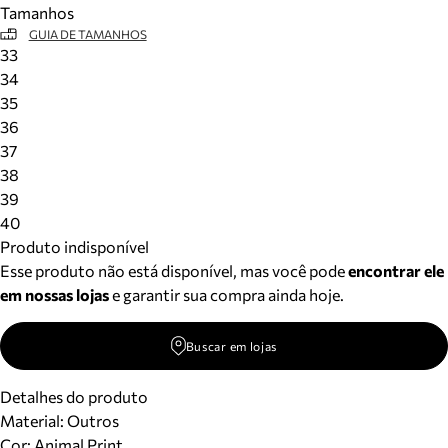
Tamanhos
Meus pedidos
GUIA DE TAMANHOS
Acompanhe seus pedidos e solicite devoluções.
33
34
35
36
37
38
39
40
Produto indisponível
Esse produto não está disponível, mas você pode
encontrar ele
em nossas lojas
e garantir sua compra ainda hoje.
Buscar em lojas
Detalhes do produto
Material
:
Outros
Cor
:
Animal Print