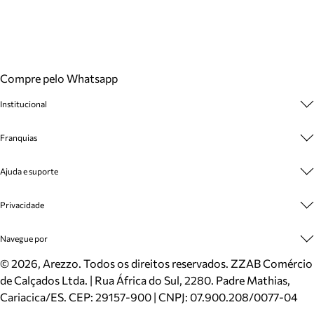
Compre pelo Whatsapp
Institucional
Sobre A Marca
Franquias
Cashback
Trabalhe Conosco
Multimarcas
Ajuda e suporte
Venda Corporativa
Plano de Negócio
Sustentabilidade
Seja Franqueado
Central de Atendimento
Privacidade
Mapa do Site
Cadastro
Benefícios
Entrega
Termos de Uso
Navegue por
Inverno
Meus Pedidos
Politica e Privacidade
Mundo Arezzo
Trocas e Devoluções
Sapatos
©
2026
, Arezzo. Todos os direitos reservados.
ZZAB Comércio
Cartão Presente
Bolsas
de Calçados Ltda. | Rua África do Sul, 2280. Padre Mathias,
Localizador de lojas
Scarpins
Cariacica/ES. CEP: 29157-900 | CNPJ: 07.900.208/0077-04
Sapatilhas