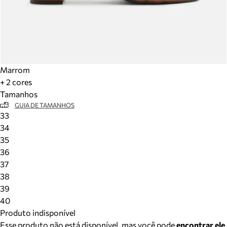
Marrom
+ 2 cores
Tamanhos
GUIA DE TAMANHOS
33
34
35
36
37
38
39
40
Produto indisponível
Esse produto não está disponível, mas você pode
encontrar ele