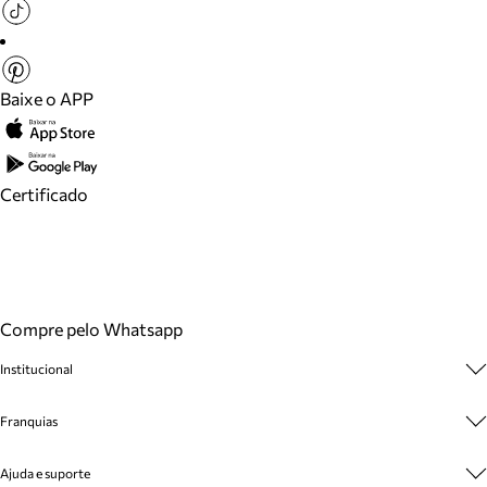
Baixe o APP
Certificado
Compre pelo Whatsapp
Institucional
Sobre A Marca
Franquias
Cashback
Trabalhe Conosco
Multimarcas
Ajuda e suporte
Venda Corporativa
Plano de Negócio