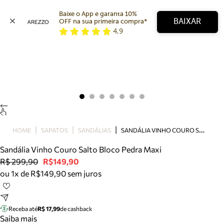
Baixe o App e garanta 10% 
BAIXAR
OFF na sua primeira compra* 
4,9
Arezzo
Favoritos
categorias sugeridas
Buscar produtos
Bota
Papete
Scarpin
Mocassim
Bolsa
S
ANDÁLIA VINHO COURO SALTO BLOCO PEDRA MAXI
HOME
SAPATOS
SANDÁLIAS
Sapatilha
Sandália Vinho Couro Salto Bloco Pedra Maxi
Tamanco
R$ 299,90
R$149,90
Tênis
ou 1x de R$149,90 sem juros
Mule
Rasteira
Precisa de ajuda?
Tire dúvidas sobre pedidos, devoluções e mais.
Receba até
R$ 17,99
de cashback
Saiba mais