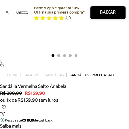
Baixe o App e garanta 10% 
BAIXAR
OFF na sua primeira compra* 
4,9
Arezzo
Favoritos
categorias sugeridas
Buscar produtos
Bota
Papete
Scarpin
Mocassim
Bolsa
S
ANDÁLIA VERMELHA SALTO ANABELA
HOME
SAPATOS
SANDÁLIAS
Sapatilha
Sandália Vermelha Salto Anabela
Tamanco
R$ 399,90
R$159,90
Tênis
ou 1x de R$159,90 sem juros
Mule
Rasteira
Precisa de ajuda?
Tire dúvidas sobre pedidos, devoluções e mais.
Receba até
R$ 19,19
de cashback
Saiba mais