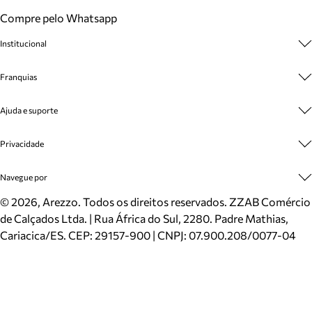
Compre pelo Whatsapp
Institucional
Sobre A Marca
Franquias
Cashback
Trabalhe Conosco
Multimarcas
Ajuda e suporte
Venda Corporativa
Plano de Negócio
Sustentabilidade
Seja Franqueado
Central de Atendimento
Privacidade
Mapa do Site
Cadastro
Benefícios
Entrega
Termos de Uso
Navegue por
Inverno
Meus Pedidos
Politica e Privacidade
Mundo Arezzo
Trocas e Devoluções
Sapatos
©
2026
, Arezzo. Todos os direitos reservados.
ZZAB Comércio
Cartão Presente
Bolsas
de Calçados Ltda. | Rua África do Sul, 2280. Padre Mathias,
Localizador de lojas
Scarpins
Cariacica/ES. CEP: 29157-900 | CNPJ: 07.900.208/0077-04
Sapatilhas
Mocassins
Tênis
Sandálias