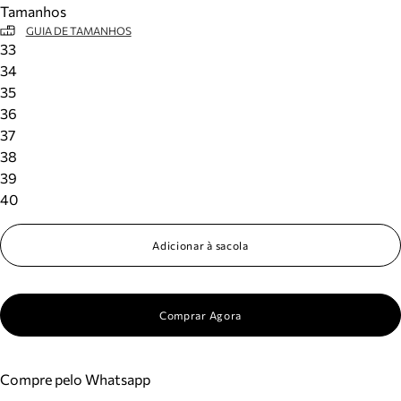
Tamanhos
Meus pedidos
GUIA DE TAMANHOS
Acompanhe seus pedidos e solicite devoluções.
33
34
35
36
37
38
39
40
Adicionar à sacola
Comprar Agora
Compre pelo Whatsapp