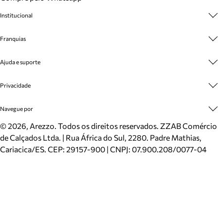
Institucional
Sobre A Marca
Franquias
Cashback
Trabalhe Conosco
Multimarcas
Ajuda e suporte
Venda Corporativa
Plano de Negócio
Sustentabilidade
Seja Franqueado
Central de Atendimento
Privacidade
Mapa do Site
Cadastro
Benefícios
Entrega
Termos de Uso
Navegue por
Inverno
Meus Pedidos
Politica e Privacidade
Mundo Arezzo
Trocas e Devoluções
Sapatos
©
2026
, Arezzo. Todos os direitos reservados.
ZZAB Comércio
Cartão Presente
Bolsas
de Calçados Ltda. | Rua África do Sul, 2280. Padre Mathias,
Localizador de lojas
Scarpins
Cariacica/ES. CEP: 29157-900 | CNPJ: 07.900.208/0077-04
Sapatilhas
Mocassins
Tênis
Sandálias
Mules