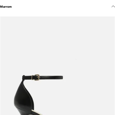
Meus pedidos
Marrom
Acompanhe seus pedidos e solicite devoluções.