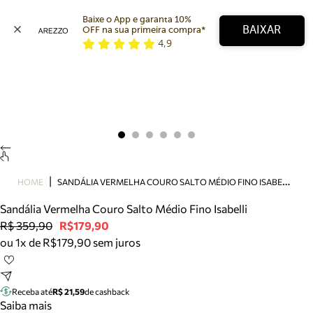
Baixe o App e garanta 10% 
BAIXAR
OFF na sua primeira compra* 
4,9
Arezzo
Favoritos
categorias sugeridas
Buscar produtos
Bota
Papete
Scarpin
Mocassim
Bolsa
S
ANDÁLIA VERMELHA COURO SALTO MÉDIO FINO ISABELLI
HOME
Sapatilha
Sandália Vermelha Couro Salto Médio Fino Isabelli
Tamanco
R$ 359,90
R$179,90
Tênis
ou 1x de R$179,90 sem juros
Mule
Rasteira
Precisa de ajuda?
Tire dúvidas sobre pedidos, devoluções e mais.
Receba até
R$ 21,59
de cashback
Saiba mais