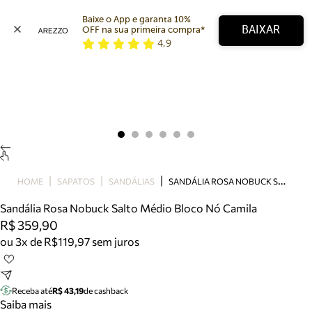
Baixe o App e garanta 10% 
BAIXAR
OFF na sua primeira compra* 
4,9
Arezzo
Favoritos
categorias sugeridas
Buscar produtos
Bota
Papete
Scarpin
Mocassim
Bolsa
S
ANDÁLIA ROSA NOBUCK SALTO MÉDIO BLOCO NÓ CAMILA
HOME
SAPATOS
SANDÁLIAS
Sapatilha
Sandália Rosa Nobuck Salto Médio Bloco Nó Camila
Tamanco
R$ 359,90
Tênis
ou 3x de R$119,97 sem juros
Mule
Rasteira
Precisa de ajuda?
Tire dúvidas sobre pedidos, devoluções e mais.
Receba até
R$ 43,19
de cashback
Saiba mais