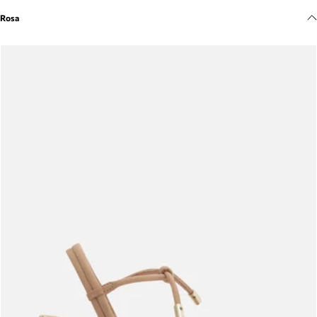
Meus pedidos
Rosa
Acompanhe seus pedidos e solicite devoluções.