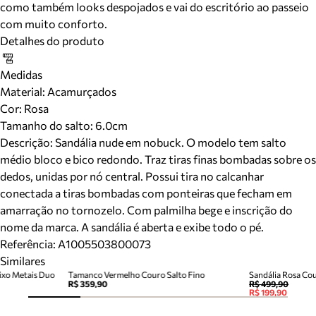
como também looks despojados e vai do escritório ao passeio
com muito conforto.
Detalhes do produto
Medidas
Material
:
Acamurçados
Cor
:
Rosa
Tamanho do salto:
6.0cm
Descrição:
Sandália nude em nobuck. O modelo tem salto
médio bloco e bico redondo. Traz tiras finas bombadas sobre os
dedos, unidas por nó central. Possui tira no calcanhar
conectada a tiras bombadas com ponteiras que fecham em
amarração no tornozelo. Com palmilha bege e inscrição do
nome da marca. A sandália é aberta e exibe todo o pé.
Referência:
A1005503800073
Similares
ixo Metais Duo
Tamanco Vermelho Couro Salto Fino
Sandália Rosa Cou
R$ 359,90
R$ 499,90
R$ 199,90