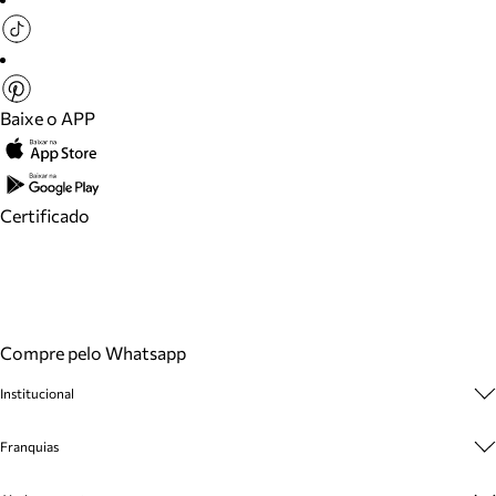
Baixe o APP
Certificado
Compre pelo Whatsapp
Institucional
Sobre A Marca
Franquias
Cashback
Trabalhe Conosco
Multimarcas