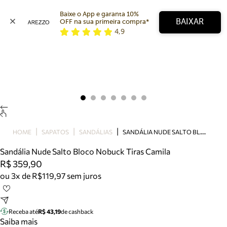
Baixe o App e garanta 10% 
BAIXAR
OFF na sua primeira compra* 
4,9
Arezzo
Favoritos
categorias sugeridas
Buscar produtos
Bota
Papete
Scarpin
Mocassim
Bolsa
S
ANDÁLIA NUDE SALTO BLOCO NOBUCK TIRAS CAMILA
HOME
SAPATOS
SANDÁLIAS
Sapatilha
Sandália Nude Salto Bloco Nobuck Tiras Camila
Tamanco
R$ 359,90
Tênis
ou 3x de R$119,97 sem juros
Mule
Rasteira
Precisa de ajuda?
Tire dúvidas sobre pedidos, devoluções e mais.
Receba até
R$ 43,19
de cashback
Saiba mais