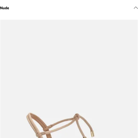
Meus pedidos
Nude
Acompanhe seus pedidos e solicite devoluções.