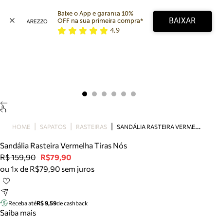
Baixe o App e garanta 10% 
BAIXAR
OFF na sua primeira compra* 
4,9
Arezzo
Favoritos
categorias sugeridas
Buscar produtos
Bota
Papete
Scarpin
Mocassim
Bolsa
S
ANDÁLIA RASTEIRA VERMELHA TIRAS NÓS
HOME
SAPATOS
RASTEIRAS
Sapatilha
Sandália Rasteira Vermelha Tiras Nós
Tamanco
R$ 159,90
R$79,90
Tênis
ou 1x de R$79,90 sem juros
Mule
Rasteira
Precisa de ajuda?
Tire dúvidas sobre pedidos, devoluções e mais.
Receba até
R$ 9,59
de cashback
Saiba mais