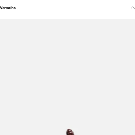
Meus pedidos
Vermelho
Acompanhe seus pedidos e solicite devoluções.