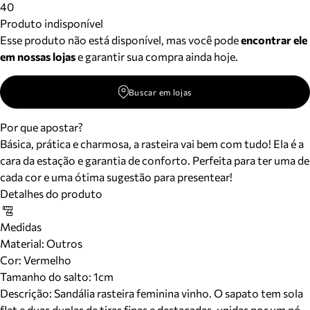
40
Produto indisponível
Esse produto não está disponível, mas você pode
encontrar ele
em nossas lojas
e garantir sua compra ainda hoje.
Buscar em lojas
Por que apostar?
Básica, prática e charmosa, a rasteira vai bem com tudo! Ela é a
cara da estação e garantia de conforto. Perfeita para ter uma de
cada cor e uma ótima sugestão para presentear!
Detalhes do produto
Medidas
Material
:
Outros
Cor
:
Vermelho
Tamanho do salto:
1cm
Descrição:
Sandália rasteira feminina vinho. O sapato tem sola
flat e duas duplas de tiras finas e destacadas, unidas por um nó