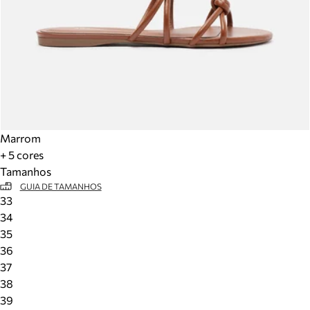
Marrom
+ 5 cores
Tamanhos
GUIA DE TAMANHOS
33
34
35
36
37
38
39