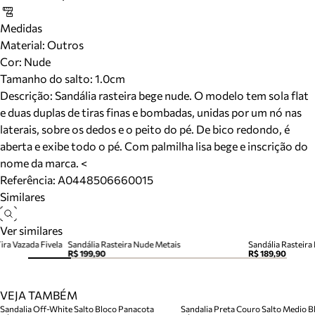
Medidas
Material
:
Outros
Cor
:
Nude
Tamanho do salto:
1.0cm
Descrição:
Sandália rasteira bege nude. O modelo tem sola flat
e duas duplas de tiras finas e bombadas, unidas por um nó nas
laterais, sobre os dedos e o peito do pé. De bico redondo, é
aberta e exibe todo o pé. Com palmilha lisa bege e inscrição do
nome da marca. <
Referência:
A0448506660015
Similares
Ver similares
ra Vazada Fivela
Sandália Rasteira Nude Metais
Sandália Rasteira
R$ 199,90
R$ 189,90
VEJA TAMBÉM
Sandalia Off-White Salto Bloco Panacota
Sandalia Preta Couro Salto Medio Bl