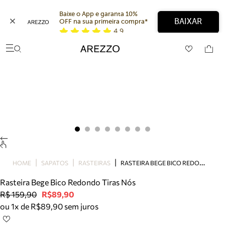
Baixe o App e garanta 10% 
BAIXAR
OFF na sua primeira compra* 
4,9
Arezzo
Favoritos
categorias sugeridas
Buscar produtos
Bota
Papete
Scarpin
Mocassim
Bolsa
Sapatilha
Tamanco
R
ASTEIRA BEGE BICO REDONDO TIRAS NÓS
Tênis
HOME
SAPATOS
RASTEIRAS
Mule
Rasteira Bege Bico Redondo Tiras Nós
Rasteira
R$ 159,90
R$89,90
Precisa de ajuda?
ou 1x de R$89,90 sem juros
Tire dúvidas sobre pedidos, devoluções e mais.