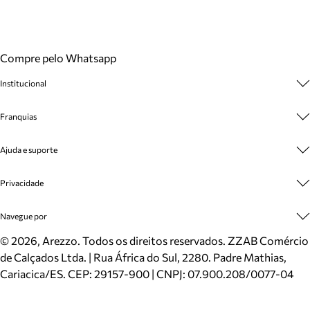
Compre pelo Whatsapp
Institucional
Sobre A Marca
Franquias
Cashback
Trabalhe Conosco
Multimarcas
Ajuda e suporte
Venda Corporativa
Plano de Negócio
Sustentabilidade
Seja Franqueado
Central de Atendimento
Privacidade
Mapa do Site
Cadastro
Benefícios
Entrega
Termos de Uso
Navegue por
Inverno
Meus Pedidos
Politica e Privacidade
Mundo Arezzo
Trocas e Devoluções
Sapatos
©
2026
, Arezzo. Todos os direitos reservados.
ZZAB Comércio
Cartão Presente
Bolsas
de Calçados Ltda. | Rua África do Sul, 2280. Padre Mathias,
Localizador de lojas
Scarpins
Cariacica/ES. CEP: 29157-900 | CNPJ: 07.900.208/0077-04
Sapatilhas
Mocassins