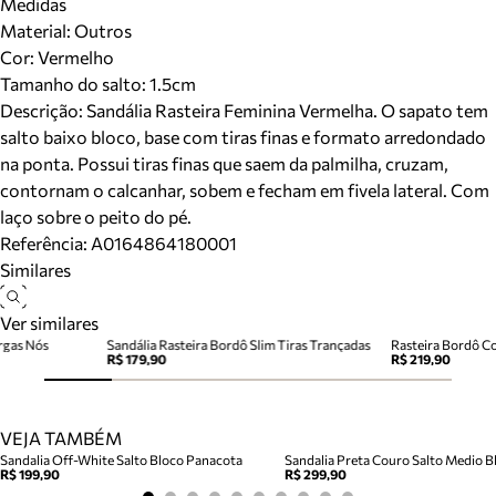
Medidas
Material
:
Outros
Cor
:
Vermelho
Tamanho do salto:
1.5cm
Descrição:
Sandália Rasteira Feminina Vermelha. O sapato tem
salto baixo bloco, base com tiras finas e formato arredondado
na ponta. Possui tiras finas que saem da palmilha, cruzam,
contornam o calcanhar, sobem e fecham em fivela lateral. Com
laço sobre o peito do pé.
Referência:
A0164864180001
Similares
Ver similares
rgas Nós
Sandália Rasteira Bordô Slim Tiras Trançadas
Rasteira Bordô C
R$ 179,90
R$ 219,90
VEJA TAMBÉM
Sandalia Off-White Salto Bloco Panacota
Sandalia Preta Couro Salto Medio Bl
R$ 199,90
R$ 299,90