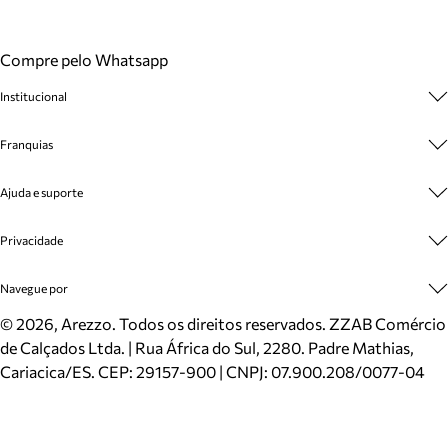
Compre pelo Whatsapp
Institucional
Sobre A Marca
Franquias
Cashback
Trabalhe Conosco
Multimarcas
Ajuda e suporte
Venda Corporativa
Plano de Negócio
Sustentabilidade
Seja Franqueado
Central de Atendimento
Privacidade
Mapa do Site
Cadastro
Benefícios
Entrega
Termos de Uso
Navegue por
Inverno
Meus Pedidos
Politica e Privacidade
Mundo Arezzo
Trocas e Devoluções
Sapatos
©
2026
, Arezzo. Todos os direitos reservados.
ZZAB Comércio
Cartão Presente
Bolsas
de Calçados Ltda. | Rua África do Sul, 2280. Padre Mathias,
Localizador de lojas
Scarpins
Cariacica/ES. CEP: 29157-900 | CNPJ: 07.900.208/0077-04
Sapatilhas
Mocassins
Tênis