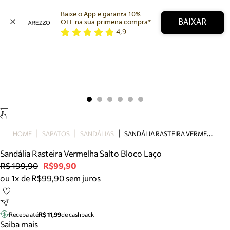
Baixe o App e garanta 10% 
BAIXAR
OFF na sua primeira compra* 
4,9
Arezzo
Favoritos
categorias sugeridas
Buscar produtos
Bota
Papete
Scarpin
Mocassim
Bolsa
S
ANDÁLIA RASTEIRA VERMELHA SALTO BLOCO LAÇO
HOME
SAPATOS
SANDÁLIAS
Sapatilha
Sandália Rasteira Vermelha Salto Bloco Laço
Tamanco
R$ 199,90
R$99,90
Tênis
ou 1x de R$99,90 sem juros
Mule
Rasteira
Precisa de ajuda?
Tire dúvidas sobre pedidos, devoluções e mais.
Receba até
R$ 11,99
de cashback
Saiba mais