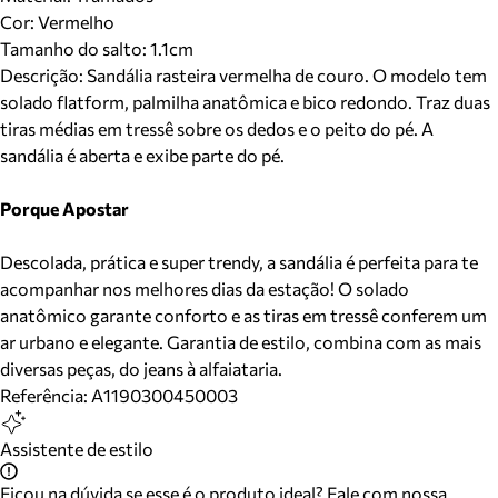
Cor
:
Vermelho
Tamanho do salto:
1.1cm
Descrição:
Sandália rasteira vermelha de couro. O modelo tem
solado flatform, palmilha anatômica e bico redondo. Traz duas
tiras médias em tressê sobre os dedos e o peito do pé. A
sandália é aberta e exibe parte do pé.
Porque Apostar
Descolada, prática e super trendy, a sandália é perfeita para te
acompanhar nos melhores dias da estação! O solado
anatômico garante conforto e as tiras em tressê conferem um
ar urbano e elegante. Garantia de estilo, combina com as mais
diversas peças, do jeans à alfaiataria.
Referência:
A1190300450003
Assistente de estilo
Ficou na dúvida se esse é o produto ideal? Fale com nossa