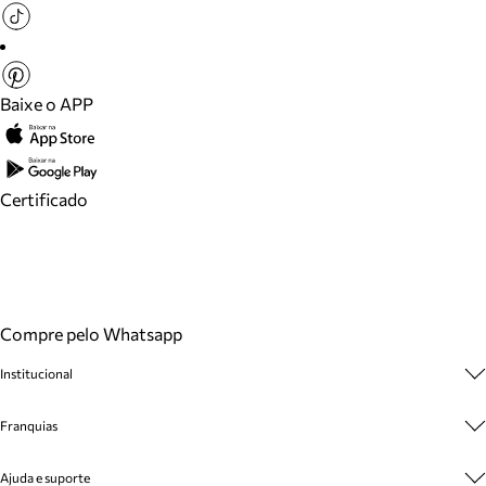
Baixe o APP
Certificado
Compre pelo Whatsapp
Institucional
Sobre A Marca
Franquias
Cashback
Trabalhe Conosco
Multimarcas
Ajuda e suporte