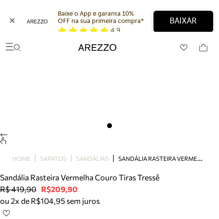
Baixe o App e garanta 10% 
BAIXAR
OFF na sua primeira compra* 
4,9
Arezzo
Favoritos
categorias sugeridas
Buscar produtos
Bota
Papete
Scarpin
Mocassim
Bolsa
Sapatilha
Tamanco
S
ANDÁLIA RASTEIRA VERMELHA COURO TIRAS TRESSÊ
Tênis
HOME
SAPATOS
SANDÁLIAS
Mule
Sandália Rasteira Vermelha Couro Tiras Tressê
Rasteira
R$ 419,90
R$209,90
Precisa de ajuda?
ou 2x de R$104,95 sem juros
Tire dúvidas sobre pedidos, devoluções e mais.