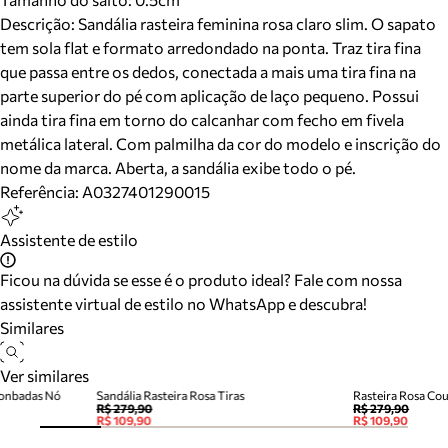
Descrição:
Sandália rasteira feminina rosa claro slim. O sapato
tem sola flat e formato arredondado na ponta. Traz tira fina
que passa entre os dedos, conectada a mais uma tira fina na
parte superior do pé com aplicação de laço pequeno. Possui
ainda tira fina em torno do calcanhar com fecho em fivela
metálica lateral. Com palmilha da cor do modelo e inscrição do
nome da marca. Aberta, a sandália exibe todo o pé.
Referência:
A0327401290015
Assistente de estilo
Ficou na dúvida se esse é o produto ideal? Fale com nossa
assistente virtual de estilo no WhatsApp e descubra!
Similares
Ver similares
Bonbadas Nó
Sandália Rasteira Rosa Tiras
Rasteira Rosa Co
R$ 279,90
R$ 279,90
R$ 109,90
R$ 109,90