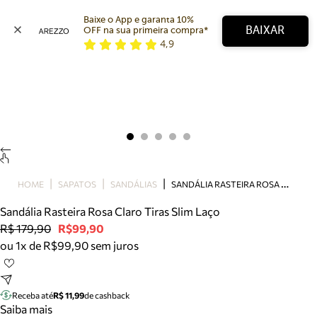
Baixe o App e garanta 10% 
BAIXAR
OFF na sua primeira compra* 
4,9
Arezzo
Favoritos
categorias sugeridas
Buscar produtos
Bota
Papete
Scarpin
Mocassim
Bolsa
S
ANDÁLIA RASTEIRA ROSA CLARO TIRAS SLIM LAÇO
HOME
SAPATOS
SANDÁLIAS
Sapatilha
Sandália Rasteira Rosa Claro Tiras Slim Laço
Tamanco
R$ 179,90
R$99,90
Tênis
ou 1x de R$99,90 sem juros
Mule
Rasteira
Precisa de ajuda?
Tire dúvidas sobre pedidos, devoluções e mais.
Receba até
R$ 11,99
de cashback
Saiba mais