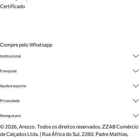
Certificado
Compre pelo Whatsapp
Institucional
Sobre A Marca
Franquias
Cashback
Trabalhe Conosco
Multimarcas
Ajuda e suporte
Venda Corporativa
Plano de Negócio
Sustentabilidade
Seja Franqueado
Central de Atendimento
Privacidade
Mapa do Site
Cadastro
Benefícios
Entrega
Termos de Uso
Navegue por
Inverno
Meus Pedidos
Politica e Privacidade
Mundo Arezzo
Trocas e Devoluções
Sapatos
©
2026
, Arezzo. Todos os direitos reservados.
ZZAB Comércio
Cartão Presente
Bolsas
de Calçados Ltda. | Rua África do Sul, 2280. Padre Mathias,