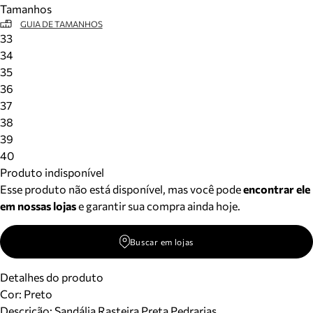
Tamanhos
Meus pedidos
GUIA DE TAMANHOS
Acompanhe seus pedidos e solicite devoluções.
33
34
35
36
37
38
39
40
Produto indisponível
Esse produto não está disponível, mas você pode
encontrar ele
em nossas lojas
e garantir sua compra ainda hoje.
Buscar em lojas
Detalhes do produto
Cor
:
Preto
Descrição:
Sandália Rasteira Preta Pedrarias