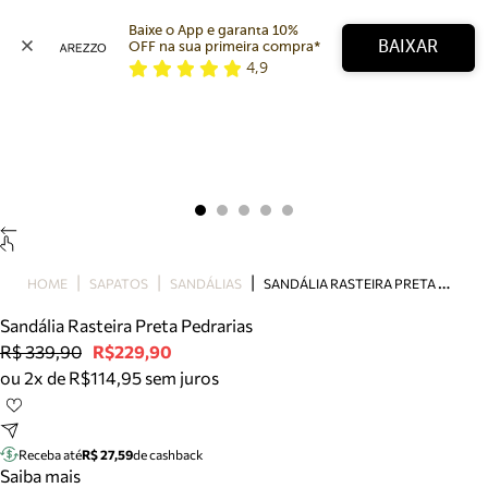
Baixe o App e garanta 10% 
BAIXAR
OFF na sua primeira compra* 
4,9
Arezzo
Favoritos
categorias sugeridas
Buscar produtos
Bota
Papete
Scarpin
Mocassim
Bolsa
S
ANDÁLIA RASTEIRA PRETA PEDRARIAS
HOME
SAPATOS
SANDÁLIAS
Sapatilha
Sandália Rasteira Preta Pedrarias
Tamanco
R$ 339,90
R$229,90
Tênis
ou 2x de R$114,95 sem juros
Mule
Rasteira
Precisa de ajuda?
Tire dúvidas sobre pedidos, devoluções e mais.
Receba até
R$ 27,59
de cashback
Saiba mais