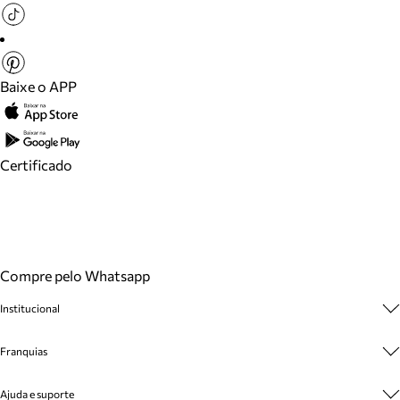
Baixe o APP
Certificado
Compre pelo Whatsapp
Institucional
Sobre A Marca
Franquias
Cashback
Trabalhe Conosco
Multimarcas
Ajuda e suporte