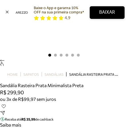
Baixe o App e garanta 10% 
BAIXAR
OFF na sua primeira compra* 
4,9
Arezzo
Favoritos
categorias sugeridas
Buscar produtos
Bota
Papete
Scarpin
Mocassim
Bolsa
S
ANDÁLIA RASTEIRA PRATA MINIMALISTA PRETA
HOME
SAPATOS
SANDÁLIAS
Sapatilha
Sandália Rasteira Prata Minimalista Preta
Tamanco
R$ 299,90
Tênis
ou 3x de R$99,97 sem juros
Mule
Rasteira
Precisa de ajuda?
Tire dúvidas sobre pedidos, devoluções e mais.
Receba até
R$ 35,99
de cashback
Saiba mais