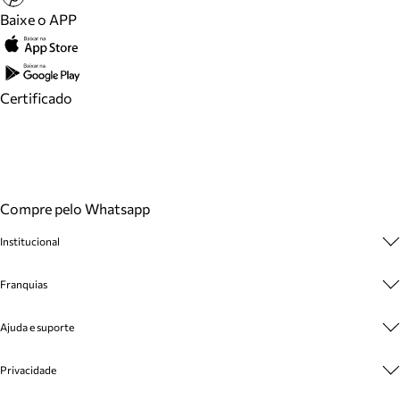
Baixe o APP
Certificado
Compre pelo Whatsapp
Institucional
Sobre A Marca
Franquias
Cashback
Trabalhe Conosco
Multimarcas
Ajuda e suporte
Venda Corporativa
Plano de Negócio
Sustentabilidade
Seja Franqueado
Central de Atendimento
Privacidade
Mapa do Site
Cadastro