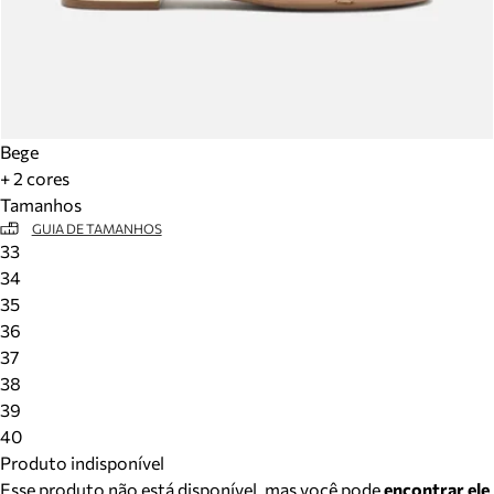
Bege
+ 2 cores
Tamanhos
GUIA DE TAMANHOS
33
34
35
36
37
38
39
40
Produto indisponível
Esse produto não está disponível, mas você pode
encontrar ele