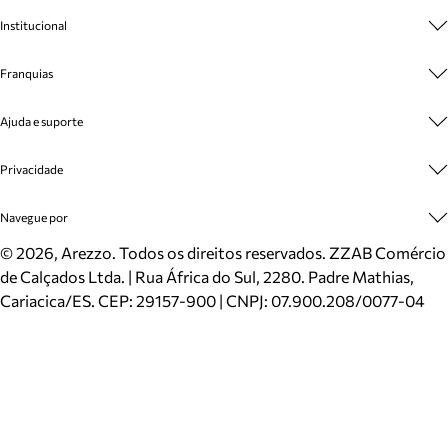
Institucional
Sobre A Marca
Franquias
Cashback
Trabalhe Conosco
Multimarcas
Ajuda e suporte
Venda Corporativa
Plano de Negócio
Sustentabilidade
Seja Franqueado
Central de Atendimento
Privacidade
Mapa do Site
Cadastro
Benefícios
Entrega
Termos de Uso
Navegue por
Inverno
Meus Pedidos
Politica e Privacidade
Mundo Arezzo
Trocas e Devoluções
Sapatos
©
2026
, Arezzo. Todos os direitos reservados.
ZZAB Comércio
Cartão Presente
Bolsas
de Calçados Ltda. | Rua África do Sul, 2280. Padre Mathias,
Localizador de lojas
Scarpins
Cariacica/ES. CEP: 29157-900 | CNPJ: 07.900.208/0077-04
Sapatilhas
Mocassins
Tênis
Sandálias
Mules
Rasteiras