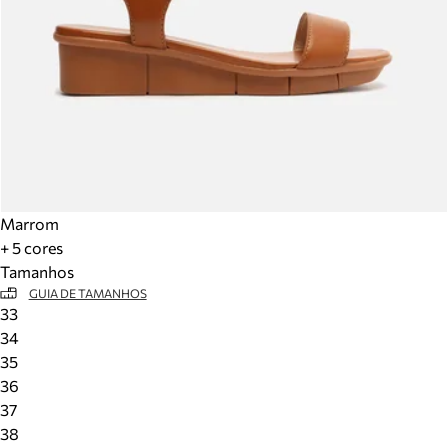
Marrom
+ 5 cores
Tamanhos
GUIA DE TAMANHOS
33
34
35
36
37
38