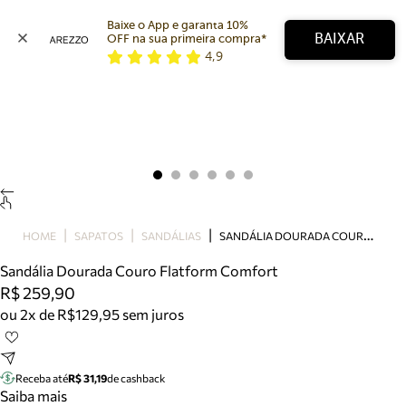
Baixe o App e garanta 10% 
BAIXAR
OFF na sua primeira compra* 
4,9
Arezzo
Favoritos
categorias sugeridas
Buscar produtos
Bota
Papete
Scarpin
Mocassim
Bolsa
S
ANDÁLIA DOURADA COURO FLATFORM COMFORT
HOME
SAPATOS
SANDÁLIAS
Sapatilha
Sandália Dourada Couro Flatform Comfort
Tamanco
R$ 259,90
Tênis
ou 2x de R$129,95 sem juros
Mule
Rasteira
Precisa de ajuda?
Tire dúvidas sobre pedidos, devoluções e mais.
Receba até
R$ 31,19
de cashback
Saiba mais