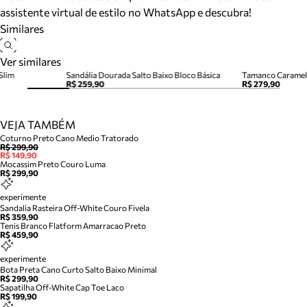
assistente virtual de estilo no WhatsApp e descubra!
Similares
Ver similares
Slim
Sandália Dourada Salto Baixo Bloco Básica
R$ 259,90
R$ 279,90
VEJA TAMBÉM
Coturno Preto Cano Medio Tratorado
R$ 299,90
R$ 149,90
Mocassim Preto Couro Luma
R$ 299,90
experimente
Sandalia Rasteira Off-White Couro Fivela
R$ 359,90
Tenis Branco Flatform Amarracao Preto
R$ 459,90
experimente
Bota Preta Cano Curto Salto Baixo Minimal
R$ 299,90
Sapatilha Off-White Cap Toe Laco
R$ 199,90