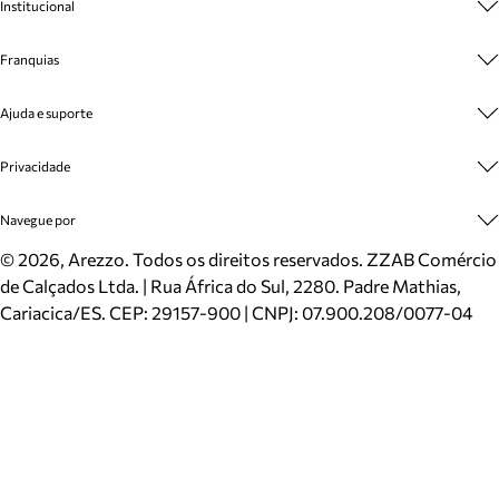
Institucional
Sobre A Marca
Franquias
Cashback
Trabalhe Conosco
Multimarcas
Ajuda e suporte
Venda Corporativa
Plano de Negócio
Sustentabilidade
Seja Franqueado
Central de Atendimento
Privacidade
Mapa do Site
Cadastro
Benefícios
Entrega
Termos de Uso
Navegue por
Inverno
Meus Pedidos
Politica e Privacidade
Mundo Arezzo
Trocas e Devoluções
Sapatos
©
2026
, Arezzo. Todos os direitos reservados.
ZZAB Comércio
Cartão Presente
Bolsas
de Calçados Ltda. | Rua África do Sul, 2280. Padre Mathias,
Localizador de lojas
Scarpins
Cariacica/ES. CEP: 29157-900 | CNPJ: 07.900.208/0077-04
Sapatilhas
Mocassins
Tênis
Sandálias
Mules
Rasteiras