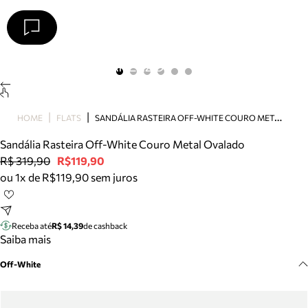
Arezzo
Favoritos
categorias sugeridas
Buscar produtos
Bota
S
ANDÁLIA RASTEIRA OFF-WHITE COURO METAL OVALADO
HOME
FLATS
Papete
Scarpin
Sandália Rasteira Off-White Couro Metal Ovalado
Mocassim
R$ 319,90
R$119,90
Bolsa
ou 1x de R$119,90 sem juros
Sapatilha
Tamanco
Tênis
Receba até
R$ 14,39
de cashback
Mule
Saiba mais
Rasteira
Off-White
Precisa de ajuda?
Tire dúvidas sobre pedidos, devoluções e mais.