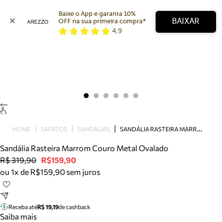
Baixe o App e garanta 10% 
BAIXAR
OFF na sua primeira compra* 
4,9
Arezzo
Favoritos
categorias sugeridas
Buscar produtos
Bota
Papete
Scarpin
Mocassim
Bolsa
S
ANDÁLIA RASTEIRA MARROM COURO METAL OVALADO
HOME
SAPATOS
SANDÁLIAS
Sapatilha
Sandália Rasteira Marrom Couro Metal Ovalado
Tamanco
R$ 319,90
R$159,90
Tênis
ou 1x de R$159,90 sem juros
Mule
Rasteira
Precisa de ajuda?
Tire dúvidas sobre pedidos, devoluções e mais.
Receba até
R$ 19,19
de cashback
Saiba mais