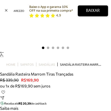
Baixe o App e garanta 10% 
BAIXAR
OFF na sua primeira compra* 
4,9
Arezzo
Favoritos
categorias sugeridas
Buscar produtos
Bota
Papete
Scarpin
Mocassim
Bolsa
S
ANDÁLIA RASTEIRA MARROM TIRAS TRANÇADAS
HOME
SAPATOS
SANDÁLIAS
Sapatilha
Sandália Rasteira Marrom Tiras Trançadas
Tamanco
R$ 339,90
R$169,90
Tênis
ou 1x de R$169,90 sem juros
Mule
Rasteira
Precisa de ajuda?
Tire dúvidas sobre pedidos, devoluções e mais.
Receba até
R$ 20,39
de cashback
Saiba mais