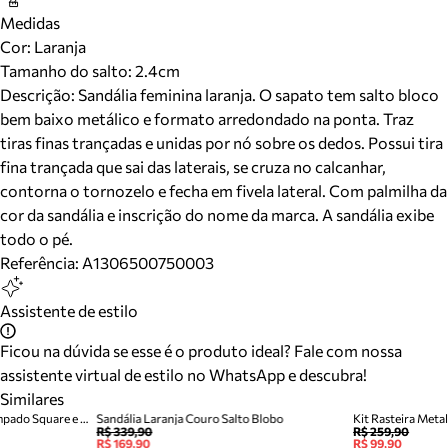
Medidas
Cor
:
Laranja
Tamanho do salto:
2.4cm
Descrição:
Sandália feminina laranja. O sapato tem salto bloco
bem baixo metálico e formato arredondado na ponta. Traz
tiras finas trançadas e unidas por nó sobre os dedos. Possui tira
fina trançada que sai das laterais, se cruza no calcanhar,
contorna o tornozelo e fecha em fivela lateral. Com palmilha da
cor da sandália e inscrição do nome da marca. A sandália exibe
todo o pé.
Referência:
A1306500750003
Assistente de estilo
Ficou na dúvida se esse é o produto ideal? Fale com nossa
assistente virtual de estilo no WhatsApp e descubra!
Similares
Chinelo de Dedo Laranja Estampado Square e Bag Brizza
Sandália Laranja Couro Salto Blobo
Kit Rasteira Meta
R$ 339,90
R$ 259,90
R$ 169,90
R$ 99,90