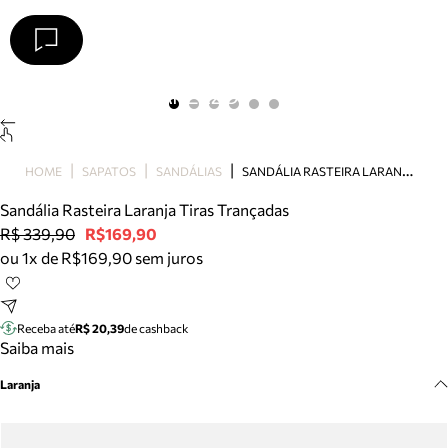
Arezzo
Favoritos
categorias sugeridas
Buscar produtos
Bota
S
ANDÁLIA RASTEIRA LARANJA TIRAS TRANÇADAS
HOME
SAPATOS
SANDÁLIAS
Papete
Scarpin
Sandália Rasteira Laranja Tiras Trançadas
Mocassim
R$ 339,90
R$169,90
Bolsa
ou 1x de R$169,90 sem juros
Sapatilha
Tamanco
Tênis
Receba até
R$ 20,39
de cashback
Mule
Saiba mais
Rasteira
Laranja
Precisa de ajuda?
Tire dúvidas sobre pedidos, devoluções e mais.