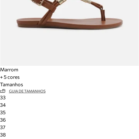
Marrom
+ 5 cores
Tamanhos
GUIA DE TAMANHOS
33
34
35
36
37
38