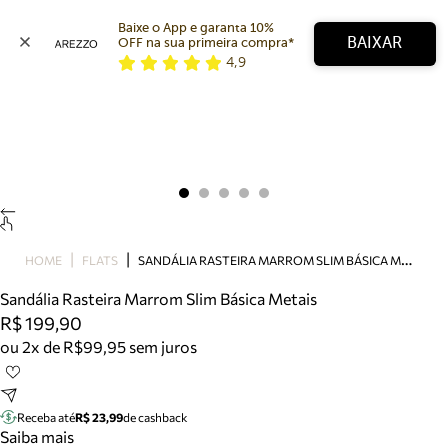
Baixe o App e garanta 10% 
BAIXAR
OFF na sua primeira compra* 
4,9
Arezzo
Favoritos
categorias sugeridas
Buscar produtos
Bota
Papete
Scarpin
Mocassim
Bolsa
S
ANDÁLIA RASTEIRA MARROM SLIM BÁSICA METAIS
HOME
FLATS
Sapatilha
Sandália Rasteira Marrom Slim Básica Metais
Tamanco
R$ 199,90
Tênis
ou 2x de R$99,95 sem juros
Mule
Rasteira
Precisa de ajuda?
Tire dúvidas sobre pedidos, devoluções e mais.
Receba até
R$ 23,99
de cashback
Saiba mais