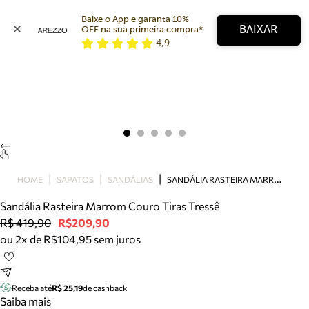
Baixe o App e garanta 10% 
BAIXAR
OFF na sua primeira compra* 
4,9
Arezzo
Favoritos
categorias sugeridas
Buscar produtos
Bota
Papete
Scarpin
Mocassim
Bolsa
S
ANDÁLIA RASTEIRA MARROM COURO TIRAS TRESSÊ
HOME
SAPATOS
SANDÁLIAS
Sapatilha
Sandália Rasteira Marrom Couro Tiras Tressê
Tamanco
R$ 419,90
R$209,90
Tênis
ou 2x de R$104,95 sem juros
Mule
Rasteira
Precisa de ajuda?
Tire dúvidas sobre pedidos, devoluções e mais.
Receba até
R$ 25,19
de cashback
Saiba mais